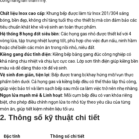
công năng lẫn thẩm mỹ:
Chất liệu Inox cao cấp:
Khung bếp được làm từ Inox 201/304 sáng
bóng, bền đẹp, không chỉ tăng tuổi thọ cho thiết bị mà còn đảm bảo các
tiêu chuẩn khắt khe về vệ sinh an toàn thực phẩm.
Hệ thống 8 họng đốt siêu bền:
Các họng gas nhỏ được thiết kế với 4
vòng lửa, tập trung nhiệt lượng tốt, phù hợp cho việc đun nấu, ninh hầm
hoặc chế biến các món ăn trong nồi nhỏ, niêu đất.
Kiềng gang đúc tĩnh điện:
Kiềng bếp bằng gang đúc công nghiệp có
khả năng chịu nhiệt và chịu lực cực cao. Lớp sơn tĩnh điện giúp kiềng bền
màu và dễ dàng tháo rời để vệ sinh.
Vệ sinh đơn giản, tiện lợi:
Bếp được trang bị khay hứng mỡ/vụn thực
phẩm bên dưới. Cả họng gas và kiềng bếp đều có thể tháo lắp thủ công,
giúp việc bảo trì và làm sạch bếp sau mỗi ca làm việc trở nên nhẹ nhàng.
Ngọn lửa mạnh mẽ & Linh hoạt:
Mỗi cụm bếp đều có van khóa riêng
biệt, cho phép điều chỉnh ngọn lửa to nhỏ tùy theo yêu cầu của từng
món ăn, giúp tiết kiệm nhiên liệu tối ưu.
2. Thông số kỹ thuật chi tiết
Đặc tính
Thông số chi tiết