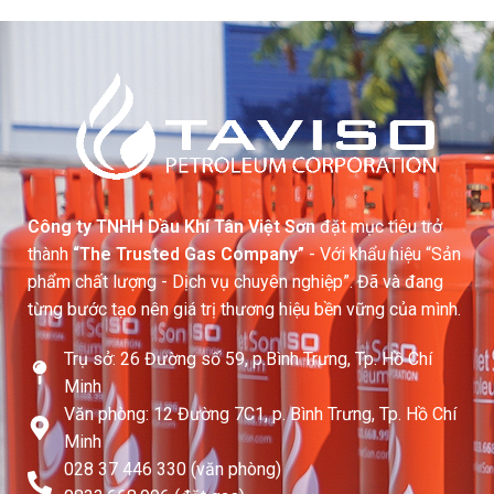
Công ty TNHH Dầu Khí Tân Việt Sơn
đặt mục tiêu trở
thành
“The Trusted Gas Company”
- Với khẩu hiệu “Sản
phẩm chất lượng - Dịch vụ chuyên nghiệp”. Đã và đang
từng bước tạo nên giá trị thương hiệu bền vững của mình.
Trụ sở: 26 Đường số 59, p.Bình Trưng, Tp. Hồ Chí
Minh
Văn phòng: 12 Đường 7C1, p. Bình Trưng, Tp. Hồ Chí
Minh
028 37 446 330 (văn phòng)