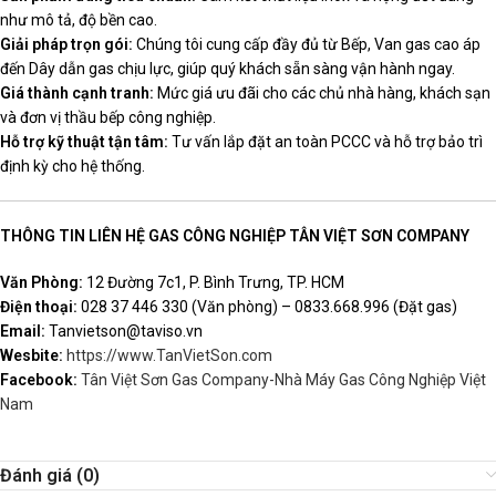
như mô tả, độ bền cao.
Giải pháp trọn gói:
Chúng tôi cung cấp đầy đủ từ Bếp, Van gas cao áp
đến Dây dẫn gas chịu lực, giúp quý khách sẵn sàng vận hành ngay.
Giá thành cạnh tranh:
Mức giá ưu đãi cho các chủ nhà hàng, khách sạn
và đơn vị thầu bếp công nghiệp.
Hỗ trợ kỹ thuật tận tâm:
Tư vấn lắp đặt an toàn PCCC và hỗ trợ bảo trì
định kỳ cho hệ thống.
THÔNG TIN LIÊN HỆ GAS CÔNG NGHIỆP TÂN VIỆT SƠN COMPANY
Văn Phòng:
12 Đường 7c1, P. Bình Trưng, TP. HCM
Điện thoại:
028 37 446 330 (Văn phòng) – 0833.668.996 (Đặt gas)
Email:
Tanvietson@taviso.vn
Wesbite:
https://www.TanVietSon.com
Facebook:
Tân Việt Sơn Gas Company-Nhà Máy Gas Công Nghiệp Việt
Nam
Đánh giá (0)