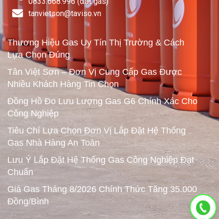
0833.668.996 (đặt gas)
tanvietson@taviso.vn​
Thương Hiệu Gas Uy Tín Thị Trường & Cách
Lựa Chọn Đúng
Tân Việt Sơn – Đơn Vị Cung Cấp Gas Được
Nhiều Khách Hàng Tin Chọn
Đồng Hồ Đo Lưu Lượng Gas G6 Chính Xác Cho
Công Nghiệp
Tiêu Chí Lựa Chọn Đơn Vị Lắp Đặt Hệ Thống
Gas Nhà Hàng An Toàn
Lưu Ý Lắp Đặt Hệ Thống Gas Công Nghiệp Đạt
Chuẩn
Giá Gas Tháng 8/2026 Chính Thức Tăng 35.000
Đồng/Bình