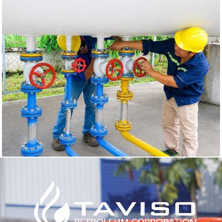
GAS BỒN
LNG/ LPG
BẢO TRÌ
SỮA CHỮA