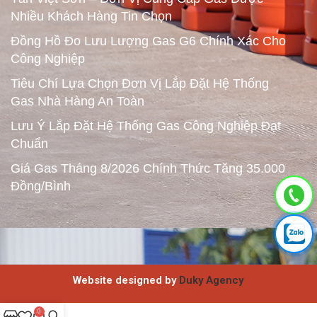
Nhiều Khách Hàng Tin Chọn
Đồng Hồ Đo Lưu Lượng Gas G6 Chính Xác Cho
Công Nghiệp
Tiêu Chí Lựa Chọn Đơn Vị Lắp Đặt Hệ Thống
Gas Nhà Hàng An Toàn
Lưu Ý Lắp Đặt Hệ Thống Gas Công Nghiệp Đạt
Chuẩn
Giá Gas Tháng 8/2026 Chính Thức Tăng 35.000
Đồng/Bình
Website designed by
Duky Agency
0