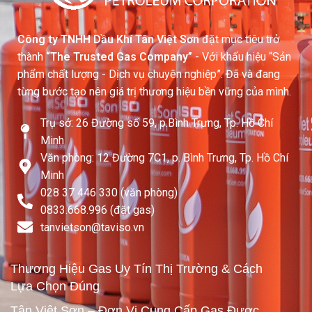
Công ty TNHH Dầu Khí Tân Việt Sơn
đặt mục tiêu trở
thành
“The Trusted Gas Company”
- Với khẩu hiệu “Sản
phẩm chất lượng - Dịch vụ chuyên nghiệp”. Đã và đang
từng bước tạo nên giá trị thương hiệu bền vững của mình.
Trụ sở: 26 Đường số 59, p.Bình Trưng, Tp. Hồ Chí
Minh
Văn phòng: 12 Đường 7C1, p. Bình Trưng, Tp. Hồ Chí
Minh
028 37 446 330 (văn phòng)
0833.668.996 (đặt gas)
tanvietson@taviso.vn​
Thương Hiệu Gas Uy Tín Thị Trường & Cách
Lựa Chọn Đúng
Tân Việt Sơn – Đơn Vị Cung Cấp Gas Được