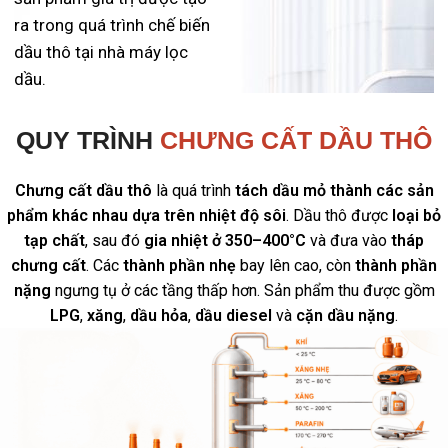
ra trong quá trình chế biến
dầu thô tại nhà máy lọc
dầu.
QUY TRÌNH
CHƯNG CẤT DẦU THÔ
Chưng cất dầu thô
là quá trình
tách dầu mỏ thành các sản
phẩm khác nhau dựa trên nhiệt độ sôi
. Dầu thô được
loại bỏ
tạp chất
, sau đó
gia nhiệt ở 350–400°C
và đưa vào
tháp
chưng cất
. Các
thành phần nhẹ
bay lên cao, còn
thành phần
nặng
ngưng tụ ở các tầng thấp hơn. Sản phẩm thu được gồm
LPG
,
xăng
,
dầu hỏa
,
dầu diesel
và
cặn dầu nặng
.