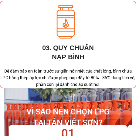
03. QUY CHUẨN
NẠP BÌNH
Để đảm bảo an toàn trước sự giãn nở nhiệt của chất lỏng, bình chứa
LPG bằng thép áp lực chỉ được phép nạp đầy từ 80% - 85% dung tích vỏ,
phần còn lại dành cho áp suất hơi.
VÌ SAO NÊN CHỌN LPG
TẠI TÂN VIỆT SƠN?
01