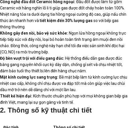
Công nghệ đầu đốt Ceramic hồng ngoại:
Đầu đốt được làm từ gốm
Ceramic với hàng nghìn lỗ li ti giúp gas được đốt cháy hoàn toàn 100%.
Nhiệt năng tỏa ra dưới dạng tia hồng ngoại cường độ cao, giúp nấu chín
thức ăn nhanh hơn và
tiết kiệm đến 30% lượng gas
so với bếp gas
thông thường.
Không gây đen nồi, bảo vệ sức khỏe:
Ngọn lửa hồng ngoại không trực
tiếp tiếp xúc với đáy nồi, loại bỏ hoàn toàn tình trạng ám muội đen nồi
chảo. Đồng thời, công nghệ này hạn chế tối đa việc sản sinh khí độc hại
(CO, NO) ra môi trường bếp.
Độ bền vượt trội với điếu gang đúc:
Hệ thống điếu dẫn gas được đúc
bằng gang nguyên khối cực kỳ dày dặn, chống gỉ sét và chịu nhiệt tốt,
đảm bảo tuổi thọ thiết bị lên đến hàng chục năm.
Mặt kính cường lực sang trọng:
Bề mặt bếp làm từ kính cường lực chịu
nhiệt cao cấp, không chỉ chịu được va đập tốt mà còn giúp việc lau chùi
dầu mỡ trở nên dễ dàng chỉ với một lần lau.
Thiết kế hiện đại:
Kích thước chuẩn phù hợp với mọi không gian bếp gia
đình Việt, mang lại sự gọn gàng và tinh tế.
2. Thông số kỹ thuật chi tiết
Đặc tính
Thông số chi tiết