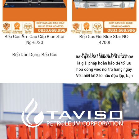
Bếp Gas Âm Cao Cấp Blue Star
Bếp Gas Đôi Blue Star NG-
Ng-6730
4700I
Bếp Dân Dụng
,
Bếp Gas
Bếp Dân Dụng
,
Bếp Gas
Bếp gas đôi BlueStar NG-4700V
là giải pháp hoàn hảo để tối ưu
hóa công việc nội trợ hàng ngày.
Với thiết kế 2 lò nấu độc lập, bạn
có thể dễ dàng chế biến cùng lúc
nhiều món ăn như canh, kho,
xào... giúp tiết kiệm đáng kể thời
gian đứng bếp. Không chỉ sở hữu
vẻ ngoài hiện đại, NG-4700V còn
ghi điểm tuyệt đối nhờ khả năng
vận hành an toàn và cực kỳ kinh
tế.
Đặc
Thông số chi tiết