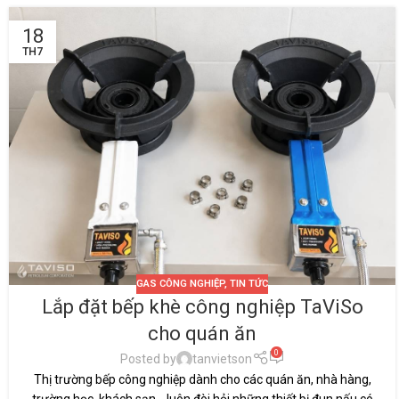
18
TH7
GAS CÔNG NGHIỆP
,
TIN TỨC
Lắp đặt bếp khè công nghiệp TaViSo
cho quán ăn
0
Posted by
tanvietson
Thị trường bếp công nghiệp dành cho các quán ăn, nhà hàng,
trường học, khách sạn… luôn đòi hỏi những thiết bị đun nấu có