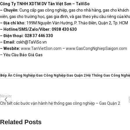
Công Ty TNHH XDTM DV Tân Việt Sơn – TaViSo
– Chuyên:
Cung cấp gas công nghiệp, gas cho nhà hàng, gas cho khách s
viên, gas cho trường học, gas gia đình, và gas theo yêu cầu riêng của k
– Địa chỉ kho:
199M Nguyễn Văn Hưởng, P. Thảo Điền, Quận 2, Tp. HCM
– Hotline/SMS/Zalo/Viber:
0938 430 630
– Điện thoại: 028 37 446 330
– Email:
cskh@TaViSo.vn
– Wesbite:
www.TanVietSon.com
–
www.GasCongNghiepSaigon.com
–
Yêu Cầu Báo Giá Gas
Bếp Ăn Công Nghiệp
Gas Công Nghiệp
Gas Quận 2
Hệ Thống Gas Công Nghi
Newer
Chi tiết các bước vận hành hệ thống gas công nghiệp – Gas Quận 2
Related Posts