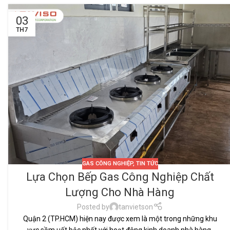
03
TH7
GAS CÔNG NGHIỆP
,
TIN TỨC
Lựa Chọn Bếp Gas Công Nghiệp Chất
Lượng Cho Nhà Hàng
Posted by
tanvietson
Quận 2 (TP.HCM) hiện nay được xem là một trong những khu
vực sầm uất bậc nhất với hoạt động kinh doanh nhà hàng,