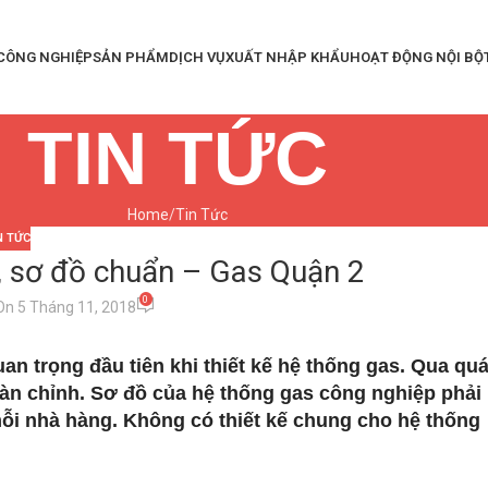
 CÔNG NGHIỆP
SẢN PHẨM
DỊCH VỤ
XUẤT NHẬP KHẨU
HOẠT ĐỘNG NỘI BỘ
TIN TỨC
Home
Tin Tức
N TỨC
, sơ đồ chuẩn – Gas Quận 2
0
On 5 Tháng 11, 2018
n trọng đầu tiên khi thiết kế hệ thống gas. Qua qu
oàn chỉnh. Sơ đồ của hệ thống gas công nghiệp phải
mỗi nhà hàng. Không có thiết kế chung cho hệ thống