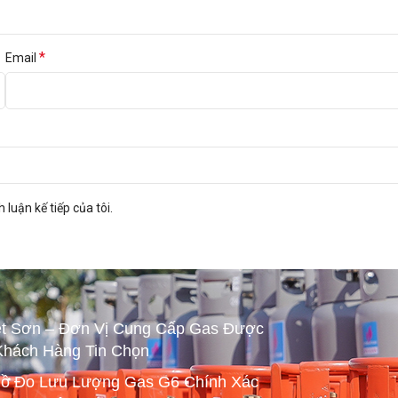
*
Email
 luận kế tiếp của tôi.
ệt Sơn – Đơn Vị Cung Cấp Gas Được
Khách Hàng Tin Chọn
ồ Đo Lưu Lượng Gas G6 Chính Xác