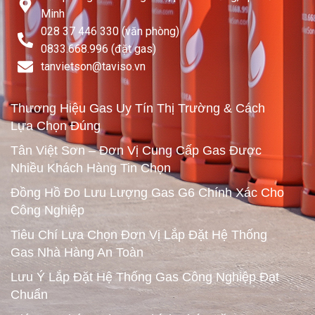
Minh
028 37 446 330 (văn phòng)
0833.668.996 (đặt gas)
tanvietson@taviso.vn​
Thương Hiệu Gas Uy Tín Thị Trường & Cách
Lựa Chọn Đúng
Tân Việt Sơn – Đơn Vị Cung Cấp Gas Được
Nhiều Khách Hàng Tin Chọn
Đồng Hồ Đo Lưu Lượng Gas G6 Chính Xác Cho
Công Nghiệp
Tiêu Chí Lựa Chọn Đơn Vị Lắp Đặt Hệ Thống
Gas Nhà Hàng An Toàn
Lưu Ý Lắp Đặt Hệ Thống Gas Công Nghiệp Đạt
Chuẩn