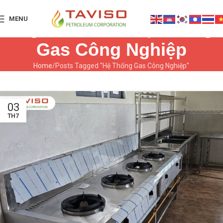
MENU
Tag Archives: Hệ Thống
Gas Công Nghiệp
Home
Posts Tagged "Hệ Thống Gas Công Nghiệp"
03
TH7