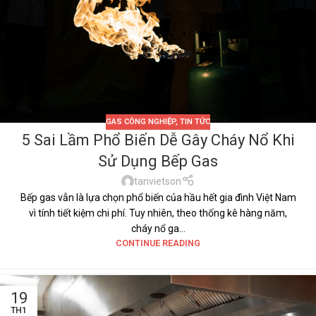
GAS CÔNG NGHIỆP
,
TIN TỨC
5 Sai Lầm Phổ Biến Dễ Gây Cháy Nổ Khi
Sử Dụng Bếp Gas
tanvietson
Bếp gas vẫn là lựa chọn phổ biến của hầu hết gia đình Việt Nam
vì tính tiết kiệm chi phí. Tuy nhiên, theo thống kê hàng năm,
cháy nổ ga...
CONTINUE READING
19
TH1