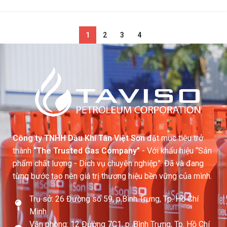
1
2
3
4
Công ty TNHH Dầu Khí Tân Việt Sơn
đặt mục tiêu trở
thành
“The Trusted Gas Company”
- Với khẩu hiệu “Sản
phẩm chất lượng - Dịch vụ chuyên nghiệp”. Đã và đang
từng bước tạo nên giá trị thương hiệu bền vững của mình.
Trụ sở: 26 Đường số 59, p.Bình Trưng, Tp. Hồ Chí
Minh
Văn phòng: 12 Đường 7C1, p. Bình Trưng, Tp. Hồ Chí