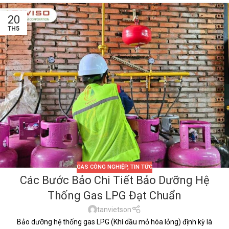
20
TH5
GAS CÔNG NGHIỆP
,
TIN TỨC
Các Bước Bảo Chi Tiết Bảo Dưỡng Hệ
Thống Gas LPG Đạt Chuẩn
tanvietson
Bảo dưỡng hệ thống gas LPG (Khí dầu mỏ hóa lỏng) định kỳ là