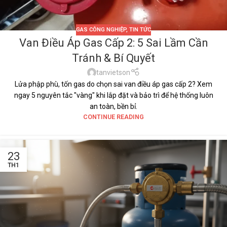
GAS CÔNG NGHIỆP
,
TIN TỨC
Van Điều Áp Gas Cấp 2: 5 Sai Lầm Cần
Tránh & Bí Quyết
tanvietson
Lửa phập phù, tốn gas do chọn sai van điều áp gas cấp 2? Xem
ngay 5 nguyên tắc "vàng" khi lắp đặt và bảo trì để hệ thống luôn
an toàn, bền bỉ.
CONTINUE READING
23
TH1