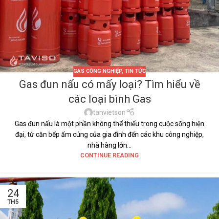
GAS CÔNG NGHIỆP
,
TIN TỨC
Gas đun nấu có mấy loại? Tìm hiểu về
các loại bình Gas
tanvietson
Gas đun nấu là một phần không thể thiếu trong cuộc sống hiện
đại, từ căn bếp ấm cúng của gia đình đến các khu công nghiệp,
nhà hàng lớn...
CONTINUE READING
24
TH5