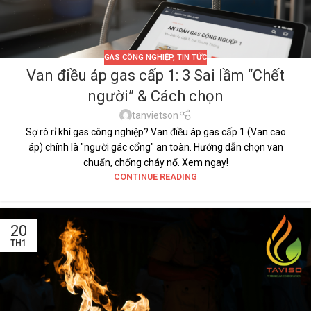
GAS CÔNG NGHIỆP
,
TIN TỨC
Van điều áp gas cấp 1: 3 Sai lầm “Chết
người” & Cách chọn
tanvietson
Sợ rò rỉ khí gas công nghiệp? Van điều áp gas cấp 1 (Van cao
áp) chính là "người gác cổng" an toàn. Hướng dẫn chọn van
chuẩn, chống cháy nổ. Xem ngay!
CONTINUE READING
20
TH1