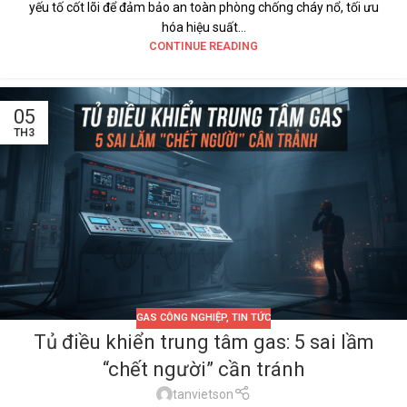
yếu tố cốt lõi để đảm bảo an toàn phòng chống cháy nổ, tối ưu
hóa hiệu suất...
CONTINUE READING
05
TH3
GAS CÔNG NGHIỆP
,
TIN TỨC
Tủ điều khiển trung tâm gas: 5 sai lầm
“chết người” cần tránh
tanvietson