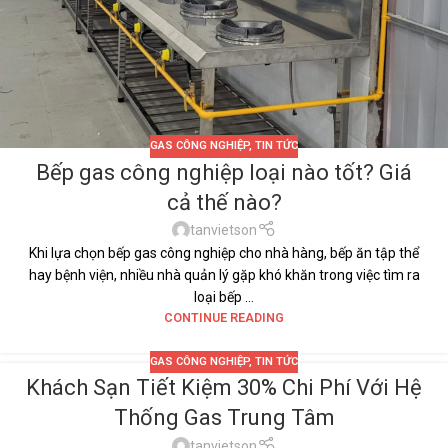
GAS CÔNG NGHIỆP
,
TIN TỨC
Bếp gas công nghiệp loại nào tốt? Giá
cả thế nào?
tanvietson
Khi lựa chọn bếp gas công nghiệp cho nhà hàng, bếp ăn tập thể
hay bệnh viện, nhiều nhà quản lý gặp khó khăn trong việc tìm ra
loại bếp ...
CONTINUE READING
GAS CÔNG NGHIỆP
,
TIN TỨC
Khách Sạn Tiết Kiệm 30% Chi Phí Với Hệ
14
Thống Gas Trung Tâm
TH4
tanvietson