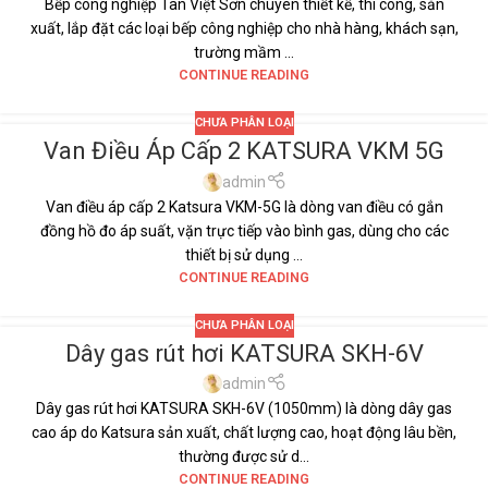
Bếp công nghiệp Tân Việt Sơn chuyên thiết kế, thi công, sản
xuất, lắp đặt các loại bếp công nghiệp cho nhà hàng, khách sạn,
trường mầm ...
CONTINUE READING
CHƯA PHÂN LOẠI
Van Điều Áp Cấp 2 KATSURA VKM 5G
15
TH1
admin
Van điều áp cấp 2 Katsura VKM-5G là dòng van điều có gắn
đồng hồ đo áp suất, vặn trực tiếp vào bình gas, dùng cho các
thiết bị sử dụng ...
CONTINUE READING
CHƯA PHÂN LOẠI
Dây gas rút hơi KATSURA SKH-6V
14
TH1
admin
Dây gas rút hơi KATSURA SKH-6V (1050mm) là dòng dây gas
cao áp do Katsura sản xuất, chất lượng cao, hoạt động lâu bền,
thường được sử d...
CONTINUE READING