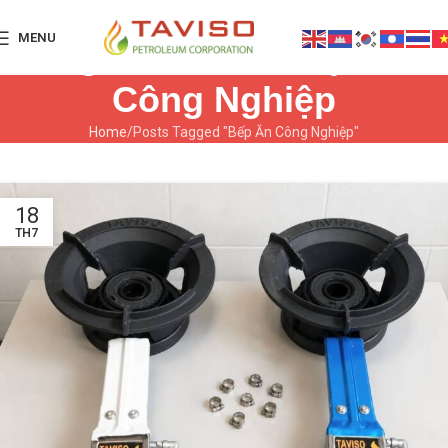
MENU
Tag Archives: Bếp Ăn
Công Nghiệp
Home
Posts Tagged "Bếp Ăn Công Nghiệp"
18
TH7