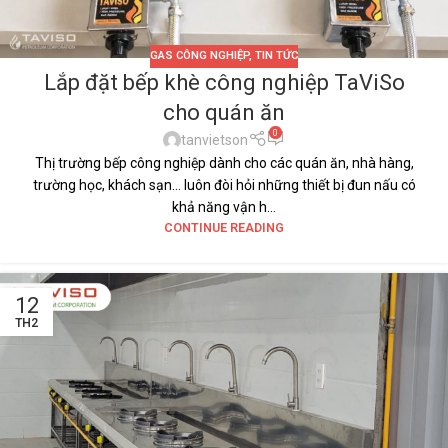
GAS CÔNG NGHIỆP
,
TIN TỨC
Lắp đặt bếp khè công nghiệp TaViSo
cho quán ăn
0
tanvietson
Thị trường bếp công nghiệp dành cho các quán ăn, nhà hàng,
trường học, khách sạn… luôn đòi hỏi những thiết bị đun nấu có
khả năng vận h...
CONTINUE READING
12
TH2