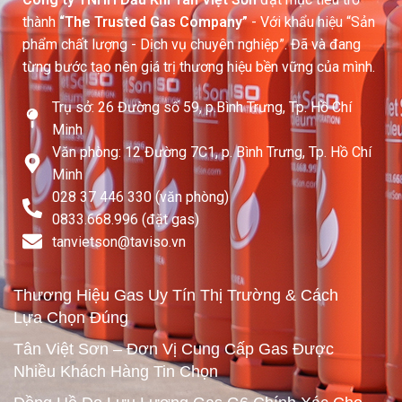
thành
“The Trusted Gas Company”
- Với khẩu hiệu “Sản
phẩm chất lượng - Dịch vụ chuyên nghiệp”. Đã và đang
từng bước tạo nên giá trị thương hiệu bền vững của mình.
Trụ sở: 26 Đường số 59, p.Bình Trưng, Tp. Hồ Chí
Minh
Văn phòng: 12 Đường 7C1, p. Bình Trưng, Tp. Hồ Chí
Minh
028 37 446 330 (văn phòng)
0833.668.996 (đặt gas)
tanvietson@taviso.vn​
Thương Hiệu Gas Uy Tín Thị Trường & Cách
Lựa Chọn Đúng
Tân Việt Sơn – Đơn Vị Cung Cấp Gas Được
Nhiều Khách Hàng Tin Chọn