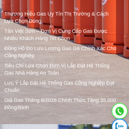
Thương Hiệu Gas Uy Tín Thị Trường & Cách
Lựa Chọn Đúng
Tân Việt Sơn – Đơn Vị Cung Cấp Gas Được
Nhiều Khách Hàng Tin Chọn
Đồng Hồ Đo Lưu Lượng Gas G6 Chính Xác Cho
Công Nghiệp
Tiêu Chí Lựa Chọn Đơn Vị Lắp Đặt Hệ Thống
Gas Nhà Hàng An Toàn
Lưu Ý Lắp Đặt Hệ Thống Gas Công Nghiệp Đạt
Chuẩn
Giá Gas Tháng 8/2026 Chính Thức Tăng 35.000
Đồng/Bình