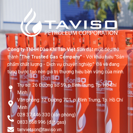
Công ty TNHH Dầu Khí Tân Việt Sơn
đặt mục tiêu trở
thành
“The Trusted Gas Company”
- Với khẩu hiệu “Sản
phẩm chất lượng - Dịch vụ chuyên nghiệp”. Đã và đang
từng bước tạo nên giá trị thương hiệu bền vững của mình.
Trụ sở: 26 Đường số 59, p.Bình Trưng, Tp. Hồ Chí
Minh
Văn phòng: 12 Đường 7C1, p. Bình Trưng, Tp. Hồ Chí
Minh
028 37 446 330 (văn phòng)
0833.668.996 (đặt gas)
tanvietson@taviso.vn​