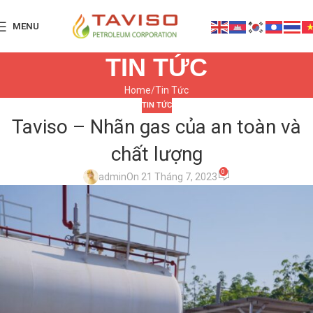
MENU
TIN TỨC
Home
Tin Tức
TIN TỨC
Taviso – Nhãn gas của an toàn và
chất lượng
0
admin
On 21 Tháng 7, 2023