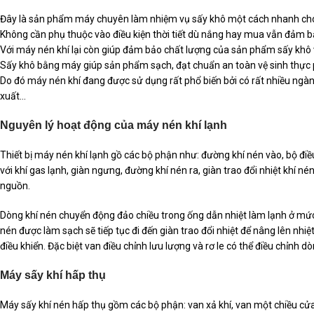
Đây là sản phẩm máy chuyên làm nhiệm vụ sấy khô một cách nhanh chó
Không cần phụ thuộc vào điều kiện thời tiết dù nắng hay mua vẫn đảm 
Với máy nén khí lại còn giúp đảm bảo chất lượng của sản phẩm sấy k
Sấy khô bằng máy giúp sản phẩm sạch, đạt chuẩn an toàn vệ sinh thực 
Do đó máy nén khí đang được sử dụng rất phổ biến bởi có rất nhiều ngà
xuất…
Nguyên lý hoạt động của máy nén khí lạnh
Thiết bị máy nén khí lạnh gồ các bộ phận như: đường khí nén vào, bộ điều
với khí gas lạnh, giàn ngưng, đường khí nén ra, giàn trao đổi nhiệt khí né
nguồn.
Dòng khí nén chuyển động đảo chiều trong ống dẫn nhiệt làm lạnh ở mức 
nén được làm sạch sẽ tiếp tục đi đến giàn trao đổi nhiệt để nâng lên nhi
điều khiển. Đặc biệt van điều chỉnh lưu lượng và rơ le có thể điều chỉnh 
Máy sấy khí hấp thụ
Máy sấy khí nén hấp thụ gồm các bộ phận: van xả khí, van một chiều cửa 