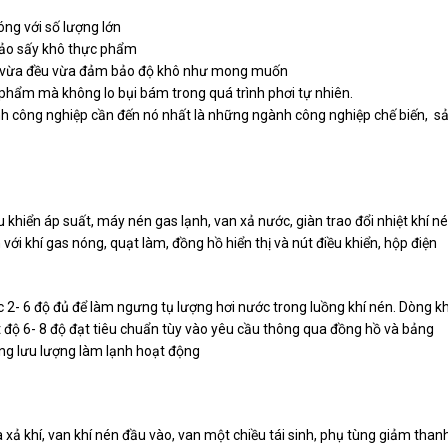
ng với số lượng lớn
bảo sấy khô thực phẩm
hô vừa đều vừa đảm bảo độ khô như mong muốn
phẩm mà không lo bụi bám trong quá trình phơi tự nhiên.
nh công nghiệp cần đến nó nhất là những ngành công nghiệp chế biến, s
 khiển áp suất, máy nén gas lạnh, van xả nước, giàn trao đổi nhiệt khí n
n với khí gas nóng, quạt làm, đồng hồ hiển thị và nút điều khiển, hộp điện
2- 6 độ đủ để làm ngưng tụ lượng hơi nước trong luồng khí nén. Dòng kh
ệt độ 6- 8 độ đạt tiêu chuẩn tùy vào yêu cầu thông qua đồng hồ và bảng
dòng lưu lượng làm lạnh hoạt động
xả khí, van khí nén đầu vào, van một chiều tái sinh, phụ tùng giảm thanh