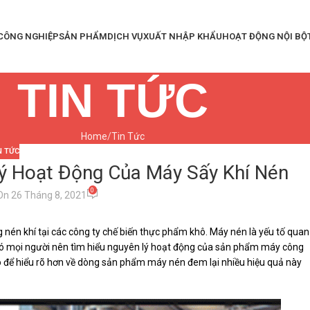
 CÔNG NGHIỆP
SẢN PHẨM
DỊCH VỤ
XUẤT NHẬP KHẨU
HOẠT ĐỘNG NỘI BỘ
TIN TỨC
Home
Tin Tức
N TỨC
ý Hoạt Động Của Máy Sấy Khí Nén
0
On 26 Tháng 8, 2021
g nén khí tại các công ty chế biến thực phẩm khô. Máy nén là yếu tố quan
 đó mọi người nên tìm hiểu nguyên lý hoạt động của sản phẩm máy công
o để hiểu rõ hơn về dòng sản phẩm máy nén đem lại nhiều hiệu quả này