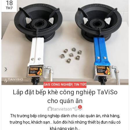
18
TH7
GAS CÔNG NGHIỆP
,
TIN TỨC
Lắp đặt bếp khè công nghiệp TaViSo
cho quán ăn
0
tanvietson
Thị trường bếp công nghiệp dành cho các quán ăn, nhà hàng,
trường học, khách sạn… luôn đòi hỏi những thiết bị đun nấu có
khả năng vận h...