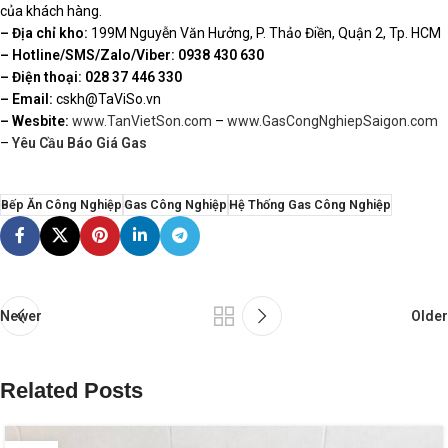
của khách hàng.
– Địa chỉ kho:
199M Nguyễn Văn Hưởng, P. Thảo Điền, Quận 2, Tp. HCM
– Hotline/SMS/Zalo/Viber:
0938 430 630
– Điện thoại: 028 37 446 330
– Email:
cskh@TaViSo.vn
– Wesbite:
www.TanVietSon.com
–
www.GasCongNghiepSaigon.com
–
Yêu Cầu Báo Giá Gas
Bếp Ăn Công Nghiệp
Gas Công Nghiệp
Hệ Thống Gas Công Nghiệp
Newer
Older
Related Posts