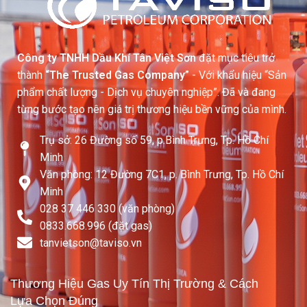
Công ty TNHH Dầu Khí Tân Việt Sơn
đặt mục tiêu trở
thành
“The Trusted Gas Company”
- Với khẩu hiệu “Sản
phẩm chất lượng - Dịch vụ chuyên nghiệp”. Đã và đang
từng bước tạo nên giá trị thương hiệu bền vững của mình.
Trụ sở: 26 Đường số 59, p.Bình Trưng, Tp. Hồ Chí
Minh
Văn phòng: 12 Đường 7C1, p. Bình Trưng, Tp. Hồ Chí
Minh
028 37 446 330 (văn phòng)
0833.668.996 (đặt gas)
tanvietson@taviso.vn​
Thương Hiệu Gas Uy Tín Thị Trường & Cách
Lựa Chọn Đúng