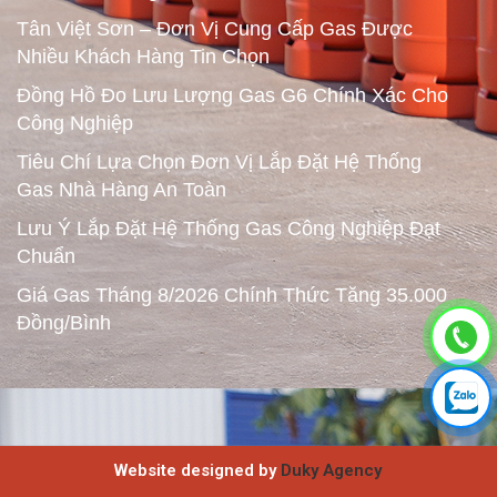
Tân Việt Sơn – Đơn Vị Cung Cấp Gas Được
Nhiều Khách Hàng Tin Chọn
Đồng Hồ Đo Lưu Lượng Gas G6 Chính Xác Cho
Công Nghiệp
Tiêu Chí Lựa Chọn Đơn Vị Lắp Đặt Hệ Thống
Gas Nhà Hàng An Toàn
Lưu Ý Lắp Đặt Hệ Thống Gas Công Nghiệp Đạt
Chuẩn
Giá Gas Tháng 8/2026 Chính Thức Tăng 35.000
Đồng/Bình
Website designed by
Duky Agency