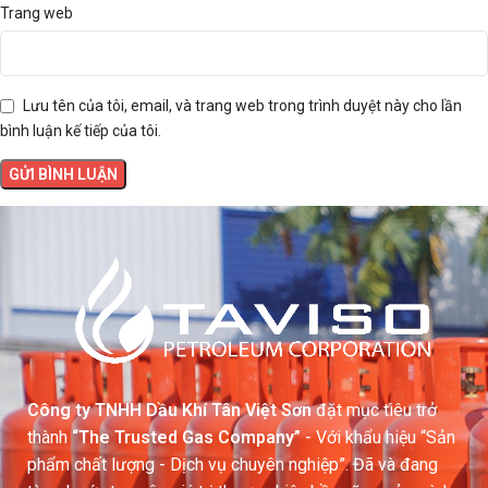
Trang web
Lưu tên của tôi, email, và trang web trong trình duyệt này cho lần
bình luận kế tiếp của tôi.
Công ty TNHH Dầu Khí Tân Việt Sơn
đặt mục tiêu trở
thành
“The Trusted Gas Company”
- Với khẩu hiệu “Sản
phẩm chất lượng - Dịch vụ chuyên nghiệp”. Đã và đang