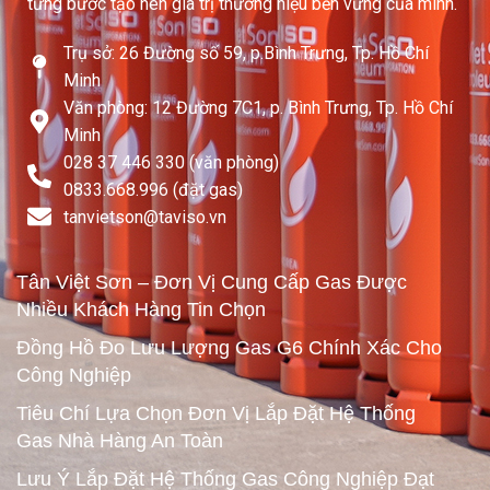
từng bước tạo nên giá trị thương hiệu bền vững của mình.
Trụ sở: 26 Đường số 59, p.Bình Trưng, Tp. Hồ Chí
Minh
Văn phòng: 12 Đường 7C1, p. Bình Trưng, Tp. Hồ Chí
Minh
028 37 446 330 (văn phòng)
0833.668.996 (đặt gas)
tanvietson@taviso.vn​
Tân Việt Sơn – Đơn Vị Cung Cấp Gas Được
Nhiều Khách Hàng Tin Chọn
Đồng Hồ Đo Lưu Lượng Gas G6 Chính Xác Cho
Công Nghiệp
Tiêu Chí Lựa Chọn Đơn Vị Lắp Đặt Hệ Thống
Gas Nhà Hàng An Toàn
Lưu Ý Lắp Đặt Hệ Thống Gas Công Nghiệp Đạt