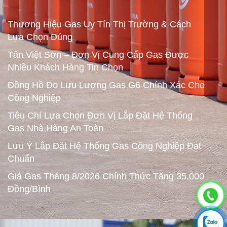
Thương Hiệu Gas Uy Tín Thị Trường & Cách
Lựa Chọn Đúng
Tân Việt Sơn – Đơn Vị Cung Cấp Gas Được
Nhiều Khách Hàng Tin Chọn
Đồng Hồ Đo Lưu Lượng Gas G6 Chính Xác Cho
Công Nghiệp
Tiêu Chí Lựa Chọn Đơn Vị Lắp Đặt Hệ Thống
Gas Nhà Hàng An Toàn
Lưu Ý Lắp Đặt Hệ Thống Gas Công Nghiệp Đạt
Chuẩn
Giá Gas Tháng 8/2026 Chính Thức Tăng 35.000
Đồng/Bình