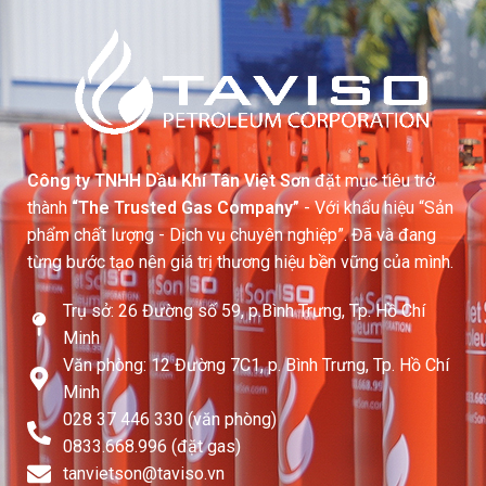
Công ty TNHH Dầu Khí Tân Việt Sơn
đặt mục tiêu trở
thành
“The Trusted Gas Company”
- Với khẩu hiệu “Sản
phẩm chất lượng - Dịch vụ chuyên nghiệp”. Đã và đang
từng bước tạo nên giá trị thương hiệu bền vững của mình.
Trụ sở: 26 Đường số 59, p.Bình Trưng, Tp. Hồ Chí
Minh
Văn phòng: 12 Đường 7C1, p. Bình Trưng, Tp. Hồ Chí
Minh
028 37 446 330 (văn phòng)
0833.668.996 (đặt gas)
tanvietson@taviso.vn​