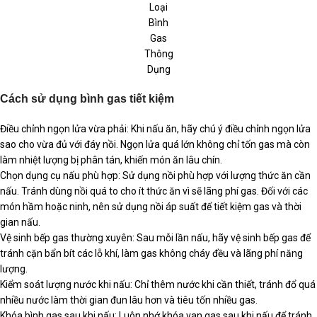
Loại
Bình
Gas
Thông
Dụng
Cách sử dụng bình gas tiết kiệm
Điều chỉnh ngọn lửa vừa phải: Khi nấu ăn, hãy chú ý điều chỉnh ngọn lửa
sao cho vừa đủ với đáy nồi. Ngọn lửa quá lớn không chỉ tốn gas mà còn
làm nhiệt lượng bị phân tán, khiến món ăn lâu chín.
Chọn dụng cụ nấu phù hợp: Sử dụng nồi phù hợp với lượng thức ăn cần
nấu. Tránh dùng nồi quá to cho ít thức ăn vì sẽ lãng phí gas. Đối với các
món hầm hoặc ninh, nên sử dụng nồi áp suất để tiết kiệm gas và thời
gian nấu.
Vệ sinh bếp gas thường xuyên: Sau mỗi lần nấu, hãy vệ sinh bếp gas để
tránh cặn bẩn bít các lỗ khí, làm gas không cháy đều và lãng phí năng
lượng.
Kiểm soát lượng nước khi nấu: Chỉ thêm nước khi cần thiết, tránh đổ quá
nhiều nước làm thời gian đun lâu hơn và tiêu tốn nhiều gas.
Khóa bình gas sau khi nấu: Luôn nhớ khóa van gas sau khi nấu để tránh