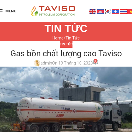
MENU
TIN TỨC
Home
Tin Tức
TIN TỨC
Gas bồn chất lượng cao Taviso
0
admin
On 19 Tháng 10, 2023