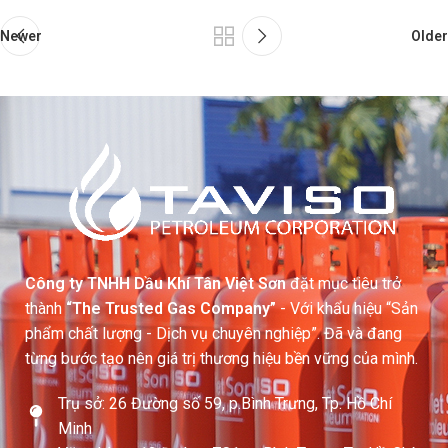
Newer
Older
Công ty TNHH Dầu Khí Tân Việt Sơn
đặt mục tiêu trở
thành
“The Trusted Gas Company”
- Với khẩu hiệu “Sản
phẩm chất lượng - Dịch vụ chuyên nghiệp”. Đã và đang
từng bước tạo nên giá trị thương hiệu bền vững của mình.
Trụ sở: 26 Đường số 59, p.Bình Trưng, Tp. Hồ Chí
Minh