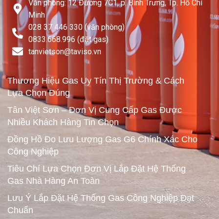
Văn phòng: 12 Đường 7C1, p. Bình Trưng, Tp. Hồ Chí
Minh
028 37 446 330 (văn phòng)
0833.668.996 (đặt gas)
tanvietson@taviso.vn​
Thương Hiệu Gas Uy Tín Thị Trường & Cách
Lựa Chọn Đúng
Tân Việt Sơn – Đơn Vị Cung Cấp Gas Được
Nhiều Khách Hàng Tin Chọn
Đồng Hồ Đo Lưu Lượng Gas G6 Chính Xác Cho
Công Nghiệp
Tiêu Chí Lựa Chọn Đơn Vị Lắp Đặt Hệ Thống
Gas Nhà Hàng An Toàn
Lưu Ý Lắp Đặt Hệ Thống Gas Công Nghiệp Đạt
Chuẩn