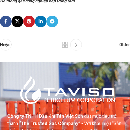
Hệ thống gas công nghiệp bếp trung tâm
Newer
Older
Công ty TNHH Dầu Khí Tân Việt Sơn
đặt mục tiêu trở
thành
“The Trusted Gas Company”
- Với khẩu hiệu “Sản