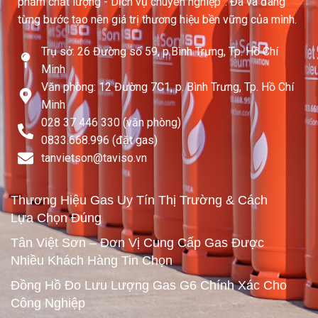
phẩm chất lượng - Dịch vụ chuyên nghiệp”. Đã và đang
từng bước tạo nên giá trị thương hiệu bền vững của mình.
Trụ sở: 26 Đường số 59, p.Bình Trưng, Tp. Hồ Chí
Minh
Văn phòng: 12 Đường 7C1, p. Bình Trưng, Tp. Hồ Chí
Minh
028 37 446 330 (văn phòng)
0833.668.996 (đặt gas)
tanvietson@taviso.vn​
Thương Hiệu Gas Uy Tín Thị Trường & Cách
Lựa Chọn Đúng
Tân Việt Sơn – Đơn Vị Cung Cấp Gas Được
Nhiều Khách Hàng Tin Chọn
Đồng Hồ Đo Lưu Lượng Gas G6 Chính Xác Cho
Công Nghiệp