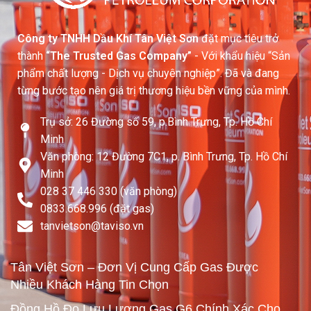
Công ty TNHH Dầu Khí Tân Việt Sơn
đặt mục tiêu trở
thành
“The Trusted Gas Company”
- Với khẩu hiệu “Sản
phẩm chất lượng - Dịch vụ chuyên nghiệp”. Đã và đang
từng bước tạo nên giá trị thương hiệu bền vững của mình.
Trụ sở: 26 Đường số 59, p.Bình Trưng, Tp. Hồ Chí
Minh
Văn phòng: 12 Đường 7C1, p. Bình Trưng, Tp. Hồ Chí
Minh
028 37 446 330 (văn phòng)
0833.668.996 (đặt gas)
tanvietson@taviso.vn​
Tân Việt Sơn – Đơn Vị Cung Cấp Gas Được
Nhiều Khách Hàng Tin Chọn
Đồng Hồ Đo Lưu Lượng Gas G6 Chính Xác Cho