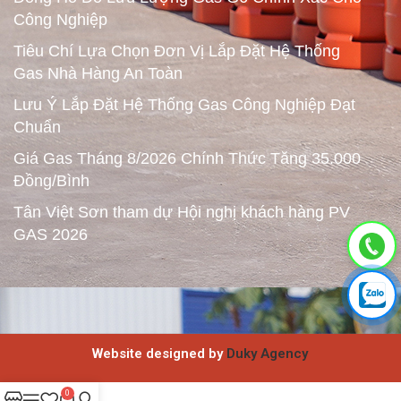
Công Nghiệp
Tiêu Chí Lựa Chọn Đơn Vị Lắp Đặt Hệ Thống
Gas Nhà Hàng An Toàn
Lưu Ý Lắp Đặt Hệ Thống Gas Công Nghiệp Đạt
Chuẩn
Giá Gas Tháng 8/2026 Chính Thức Tăng 35.000
Đồng/Bình
Tân Việt Sơn tham dự Hội nghị khách hàng PV
GAS 2026
Website designed by
Duky Agency
0