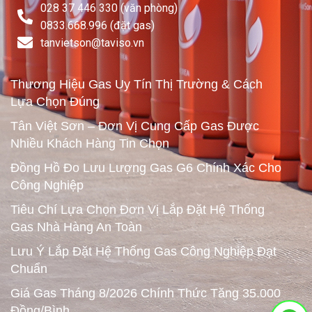
028 37 446 330 (văn phòng)
0833.668.996 (đặt gas)
tanvietson@taviso.vn​
Thương Hiệu Gas Uy Tín Thị Trường & Cách
Lựa Chọn Đúng
Tân Việt Sơn – Đơn Vị Cung Cấp Gas Được
Nhiều Khách Hàng Tin Chọn
Đồng Hồ Đo Lưu Lượng Gas G6 Chính Xác Cho
Công Nghiệp
Tiêu Chí Lựa Chọn Đơn Vị Lắp Đặt Hệ Thống
Gas Nhà Hàng An Toàn
Lưu Ý Lắp Đặt Hệ Thống Gas Công Nghiệp Đạt
Chuẩn
Giá Gas Tháng 8/2026 Chính Thức Tăng 35.000
Đồng/Bình