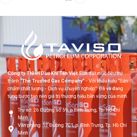
Công ty TNHH Dầu Khí Tân Việt Sơn
đặt mục tiêu trở
thành
“The Trusted Gas Company”
- Với khẩu hiệu “Sản
phẩm chất lượng - Dịch vụ chuyên nghiệp”. Đã và đang
từng bước tạo nên giá trị thương hiệu bền vững của mình.
Trụ sở: 26 Đường số 59, p.Bình Trưng, Tp. Hồ Chí
Minh
Văn phòng: 12 Đường 7C1, p. Bình Trưng, Tp. Hồ Chí
Minh