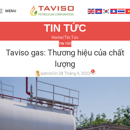
MENU
TIN TỨC
Home
Tin Tức
TIN TỨC
Taviso gas: Thương hiệu của chất
lượng
0
admin
On 28 Tháng 9, 2023