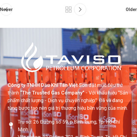
Newer
Older
Công ty TNHH Dầu Khí Tân Việt Sơn
đặt mục tiêu trở
thành
“The Trusted Gas Company”
- Với khẩu hiệu “Sản
phẩm chất lượng - Dịch vụ chuyên nghiệp”. Đã và đang
từng bước tạo nên giá trị thương hiệu bền vững của mình.
Trụ sở: 26 Đường số 59, p.Bình Trưng, Tp. Hồ Chí
Minh