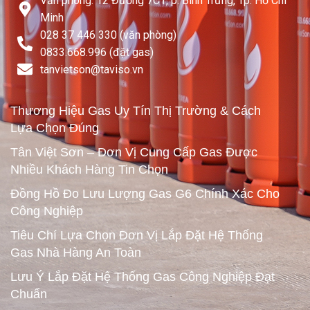
Văn phòng: 12 Đường 7C1, p. Bình Trưng, Tp. Hồ Chí
Minh
028 37 446 330 (văn phòng)
0833.668.996 (đặt gas)
tanvietson@taviso.vn​
Thương Hiệu Gas Uy Tín Thị Trường & Cách
Lựa Chọn Đúng
Tân Việt Sơn – Đơn Vị Cung Cấp Gas Được
Nhiều Khách Hàng Tin Chọn
Đồng Hồ Đo Lưu Lượng Gas G6 Chính Xác Cho
Công Nghiệp
Tiêu Chí Lựa Chọn Đơn Vị Lắp Đặt Hệ Thống
Gas Nhà Hàng An Toàn
Lưu Ý Lắp Đặt Hệ Thống Gas Công Nghiệp Đạt
Chuẩn