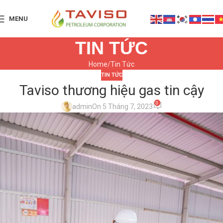
MENU
TIN TỨC
Home
Tin Tức
TIN TỨC
Taviso thương hiệu gas tin cậy
0
admin
On 5 Tháng 7, 2023