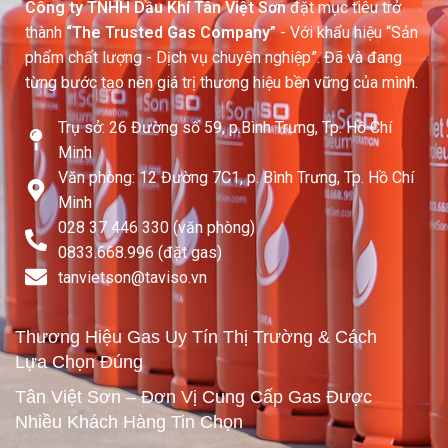
Công ty TNHH Dầu Khí Tân Việt Sơn
đặt mục tiêu trở
thành
“The Trusted Gas Company”
- Với khẩu hiệu “Sản
phẩm chất lượng - Dịch vụ chuyên nghiệp”. Đã và đang
từng bước tạo nên giá trị thương hiệu bền vững của mình.
Trụ sở: 26 Đường số 59, p.Bình Trưng, Tp. Hồ Chí
Minh
Văn phòng: 12 Đường 7C1, p. Bình Trưng, Tp. Hồ Chí
Minh
028 37 446 330 (văn phòng)
0833.668.996 (đặt gas)
tanvietson@taviso.vn​
Thương Hiệu Gas Uy Tín Thị Trường & Cách
Lựa Chọn Đúng
Tân Việt Sơn – Đơn Vị Cung Cấp Gas Được
Nhiều Khách Hàng Tin Chọn