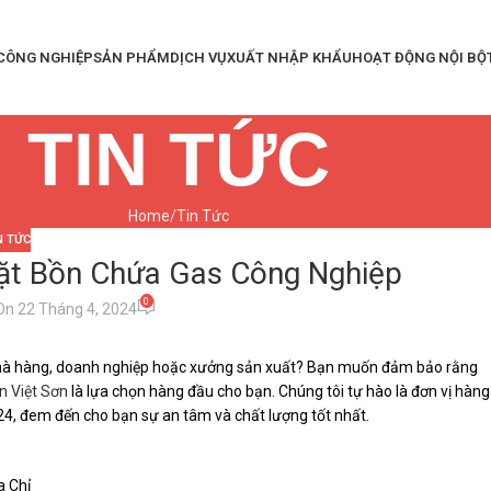
 CÔNG NGHIỆP
SẢN PHẨM
DỊCH VỤ
XUẤT NHẬP KHẨU
HOẠT ĐỘNG NỘI BỘ
TIN TỨC
Home
Tin Tức
N TỨC
Đặt Bồn Chứa Gas Công Nghiệp
0
On 22 Tháng 4, 2024
 nhà hàng, doanh nghiệp hoặc xưởng sản xuất? Bạn muốn đảm bảo rằng
n Việt Sơn
là lựa chọn hàng đầu cho bạn. Chúng tôi tự hào là đơn vị hàng
24, đem đến cho bạn sự an tâm và chất lượng tốt nhất.
a Chỉ