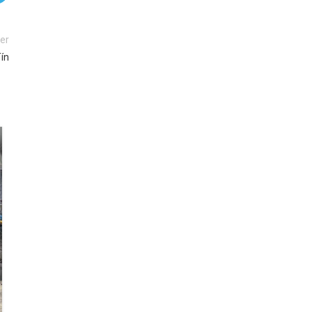
er
ín
24
TH5