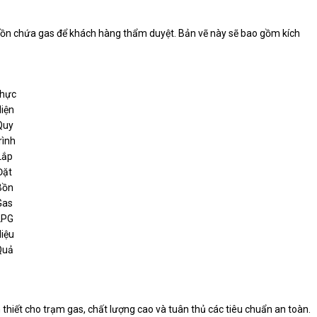
t về bồn chứa gas để khách hàng thẩm duyệt. Bản vẽ này sẽ bao gồm kích
hực
iện
Quy
rình
Lắp
Đặt
Bồn
Gas
LPG
iệu
Quả
n thiết cho trạm gas, chất lượng cao và tuân thủ các tiêu chuẩn an toàn.