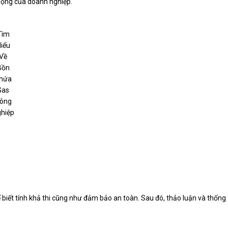
 động của doanh nghiệp.
Tìm
iểu
Về
Bồn
hứa
Gas
ông
hiệp
 biết tính khả thi cũng như đảm bảo an toàn. Sau đó, thảo luận và thống