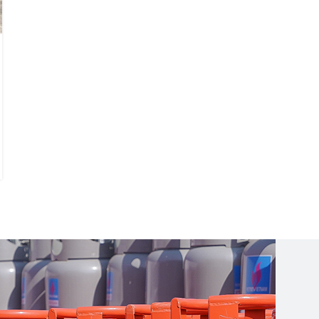
GAS CÔNG NGHIỆP
,
TIN TỨC
Lưu ý khi lắp đặt bồn chứa LPG: Vị trí
và khoảng cách an toàn
Posted by
tanvietson
Bồn chứa LPG (hay còn gọi là bồn chứa gas công nghiệp, bồn
chứa khí gas) đóng vai trò là "trái tim" cung cấp nhiên liệu cho
các hoạt độ...
CONTINUE READING