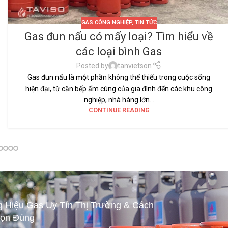
GAS CÔNG NGHIỆP
,
TIN TỨC
Gas đun nấu có mấy loại? Tìm hiểu về
các loại bình Gas
Posted by
tanvietson
Gas đun nấu là một phần không thể thiếu trong cuộc sống
hiện đại, từ căn bếp ấm cúng của gia đình đến các khu công
nghiệp, nhà hàng lớn...
CONTINUE READING
 Hiệu Gas Uy Tín Thị Trường & Cách
ọn Đúng