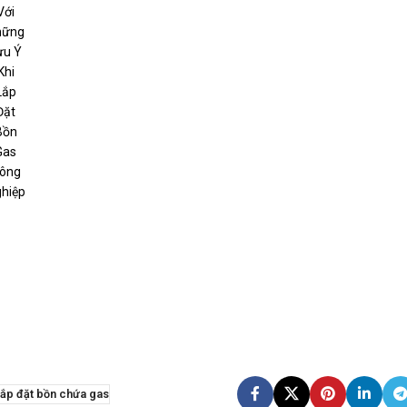
Với
hững
ưu Ý
Khi
Lắp
Đặt
Bồn
Gas
ông
hiệp
lắp đặt bồn chứa gas