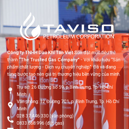
Công ty TNHH Dầu Khí Tân Việt Sơn
đặt mục tiêu trở
thành
“The Trusted Gas Company”
- Với khẩu hiệu “Sản
phẩm chất lượng - Dịch vụ chuyên nghiệp”. Đã và đang
từng bước tạo nên giá trị thương hiệu bền vững của mình.
Trụ sở: 26 Đường số 59, p.Bình Trưng, Tp. Hồ Chí
Minh
Văn phòng: 12 Đường 7C1, p. Bình Trưng, Tp. Hồ Chí
Minh
028 37 446 330 (văn phòng)
0833.668.996 (đặt gas)