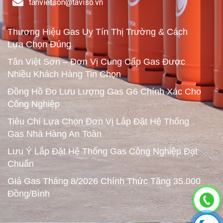
tanvietson@taviso.vn​
Thương Hiệu Gas Uy Tín Thị Trường & Cách
Lựa Chọn Đúng
Tân Việt Sơn – Đơn Vị Cung Cấp Gas Được
Nhiều Khách Hàng Tin Chọn
Đồng Hồ Đo Lưu Lượng Gas G6 Chính Xác Cho
Công Nghiệp
Tiêu Chí Lựa Chọn Đơn Vị Lắp Đặt Hệ Thống
Gas Nhà Hàng An Toàn
Lưu Ý Lắp Đặt Hệ Thống Gas Công Nghiệp Đạt
Chuẩn
Giá Gas Tháng 8/2026 Chính Thức Tăng 35.000
Đồng/Bình