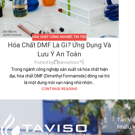
HÓA CHẤT CÔNG NGHIỆP
,
TIN TỨC
Hóa Chất DMF Là Gì? Ứng Dụng Và
Lưu Ý An Toàn
Posted by
tanvietson
Trong ngành công nghiệp sản xuất và hóa chất hiện
đại, hóa chất DMF (Dimethyl Formamide) đóng vai trò
là một dung môi vạn năng nhờ nhữn...
CONTINUE READING
Tân Vi
Nhiều 