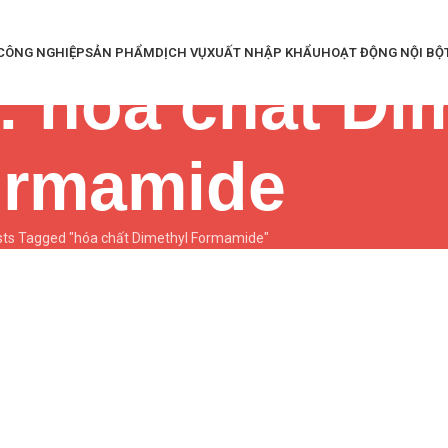
 CÔNG NGHIỆP
SẢN PHẨM
DỊCH VỤ
XUẤT NHẬP KHẨU
HOẠT ĐỘNG NỘI BỘ
: hóa chất Di
ormamide
ts Tagged "hóa chất Dimethyl Formamide"