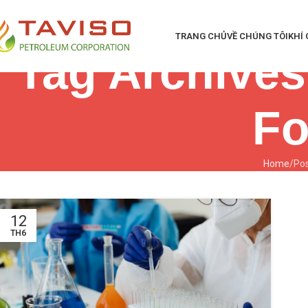
TRANG CHỦ
VỀ CHÚNG TÔI
KHÍ
Tag Archives
F
Home
Pos
12
TH6