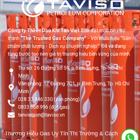
Công ty TNHH Dầu Khí Tân Việt Sơn
đặt mục tiêu trở
thành
“The Trusted Gas Company”
- Với khẩu hiệu “Sản
phẩm chất lượng - Dịch vụ chuyên nghiệp”. Đã và đang
từng bước tạo nên giá trị thương hiệu bền vững của mình.
Trụ sở: 26 Đường số 59, p.Bình Trưng, Tp. Hồ Chí
Minh
Văn phòng: 12 Đường 7C1, p. Bình Trưng, Tp. Hồ Chí
Minh
028 37 446 330 (văn phòng)
0833.668.996 (đặt gas)
tanvietson@taviso.vn​
Thương Hiệu Gas Uy Tín Thị Trường & Cách