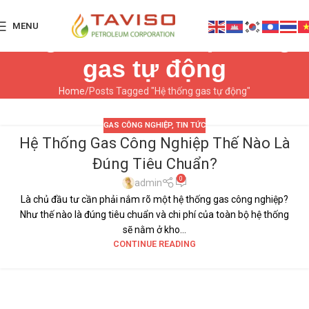
MENU
Tag Archives: Hệ thống
gas tự động
Home
Posts Tagged "Hệ thống gas tự động"
GAS CÔNG NGHIỆP
,
TIN TỨC
Hệ Thống Gas Công Nghiệp Thế Nào Là
10
Đúng Tiêu Chuẩn?
TH9
0
admin
Là chủ đầu tư cần phải nắm rõ một hệ thống gas công nghiệp?
Như thế nào là đúng tiêu chuẩn và chi phí của toàn bộ hệ thống
sẽ nằm ở kho...
CONTINUE READING