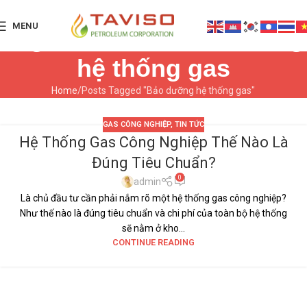
MENU
Tag Archives: Bảo dưỡng
hệ thống gas
Home
Posts Tagged "Bảo dưỡng hệ thống gas"
GAS CÔNG NGHIỆP
,
TIN TỨC
Hệ Thống Gas Công Nghiệp Thế Nào Là
10
Đúng Tiêu Chuẩn?
TH9
0
admin
Là chủ đầu tư cần phải nắm rõ một hệ thống gas công nghiệp?
Như thế nào là đúng tiêu chuẩn và chi phí của toàn bộ hệ thống
sẽ nằm ở kho...
CONTINUE READING