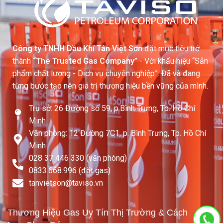
Công ty TNHH Dầu Khí Tân Việt Sơn
đặt mục tiêu trở
thành
“The Trusted Gas Company”
- Với khẩu hiệu “Sản
phẩm chất lượng - Dịch vụ chuyên nghiệp”. Đã và đang
từng bước tạo nên giá trị thương hiệu bền vững của mình.
Trụ sở: 26 Đường số 59, p.Bình Trưng, Tp. Hồ Chí
Minh
Văn phòng: 12 Đường 7C1, p. Bình Trưng, Tp. Hồ Chí
Minh
028 37 446 330 (văn phòng)
0833.668.996 (đặt gas)
tanvietson@taviso.vn​
Thương Hiệu Gas Uy Tín Thị Trường & Cách