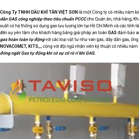
Công Ty TNHH DẦU KHÍ TÂN VIỆT SƠN
là một Công ty có nhiều năm kin
dẫn GAS công nghiệp theo tiêu chuẩn PCCC
cho Quán ăn, nhà hàng, Khá
xuất có hệ thống sử dụng gas lưu lượng lớn tại Hồ Chí Minh và các tỉnh
đến sự yên tâm cho khách hàng bằng giải pháp an toàn
GAS
đảm bảo an
gas hoàn toàn tự động
với các loại vật tư như van gas, dây dẫn gas, ố
NOVACOMET, KITS
,,,, cộng với đội ngũ nhân viên kỹ thuật có nhiều năm
đóng ngắt Gas tự động khi có sự cố rò rỉ khí GAS.