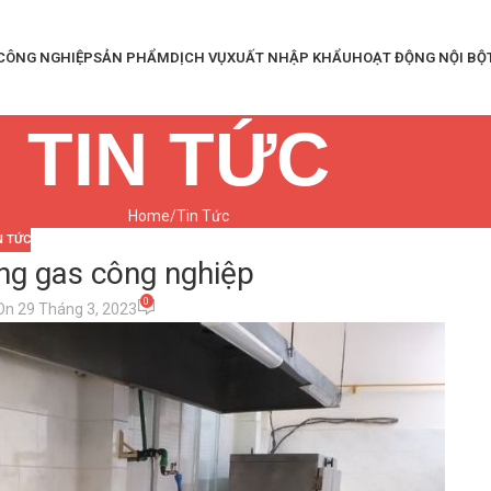
 CÔNG NGHIỆP
SẢN PHẨM
DỊCH VỤ
XUẤT NHẬP KHẨU
HOẠT ĐỘNG NỘI BỘ
TIN TỨC
Home
Tin Tức
N TỨC
ống gas công nghiệp
0
On 29 Tháng 3, 2023