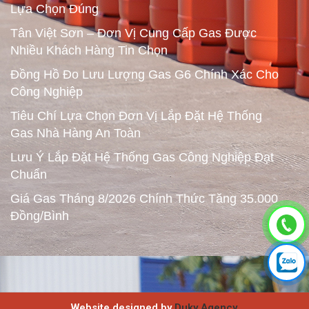
Lựa Chọn Đúng
Tân Việt Sơn – Đơn Vị Cung Cấp Gas Được
Nhiều Khách Hàng Tin Chọn
Đồng Hồ Đo Lưu Lượng Gas G6 Chính Xác Cho
Công Nghiệp
Tiêu Chí Lựa Chọn Đơn Vị Lắp Đặt Hệ Thống
Gas Nhà Hàng An Toàn
Lưu Ý Lắp Đặt Hệ Thống Gas Công Nghiệp Đạt
Chuẩn
Giá Gas Tháng 8/2026 Chính Thức Tăng 35.000
Đồng/Bình
Website designed by
Duky Agency