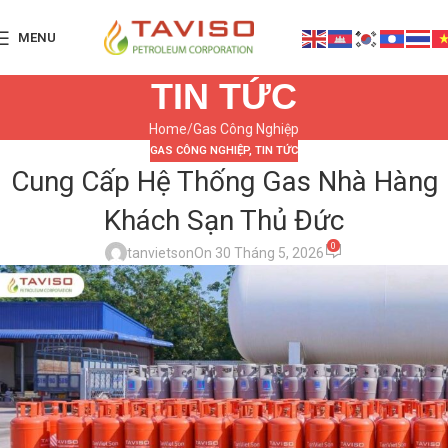
MENU
TIN TỨC
Home
Gas Công Nghiệp
GAS CÔNG NGHIỆP
,
TIN TỨC
Cung Cấp Hệ Thống Gas Nhà Hàng
Khách Sạn Thủ Đức
0
tanvietson
On 30 Tháng 5, 2026