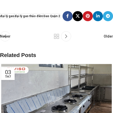
đại lý gas
đại lý gas thảo điền
Gas Quận 2
Newer
Older
Related Posts
03
TH7