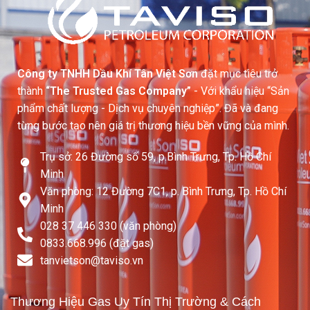
Công ty TNHH Dầu Khí Tân Việt Sơn
đặt mục tiêu trở
thành
“The Trusted Gas Company”
- Với khẩu hiệu “Sản
phẩm chất lượng - Dịch vụ chuyên nghiệp”. Đã và đang
từng bước tạo nên giá trị thương hiệu bền vững của mình.
Trụ sở: 26 Đường số 59, p.Bình Trưng, Tp. Hồ Chí
Minh
Văn phòng: 12 Đường 7C1, p. Bình Trưng, Tp. Hồ Chí
Minh
028 37 446 330 (văn phòng)
0833.668.996 (đặt gas)
tanvietson@taviso.vn​
Thương Hiệu Gas Uy Tín Thị Trường & Cách