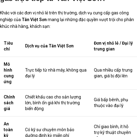
Khác với các đơn vị nhỏ lẻ trên thị trường, dịch vụ cung cấp gas công
nghiệp của
Tân Việt Sơn
mang lại những đặc quyền vượt trội cho phân
khúc nhà hàng, khách sạn:
Tiêu
Đơn vị nhỏ lẻ / Đại lý
Dịch vụ của Tân Việt Sơn
chí
trung gian
Mô
hình
Trực tiếp từ nhà máy, không qua
Qua nhiều cấp trung
cung
đại lý
gian, giá bị đội lên
ứng
Chính
Chiết khấu cao cho sản lượng
Giá bấp bênh, phụ
sách
lớn, bình ổn giá khi thị trường
thuộc vào đại lý
giá
biến động
An
Chỉ giao bình, ít hỗ
toàn
Có kỹ sư chuyên môn bảo
trợ kỹ thuật chuyên
kỹ
dưỡng định kỳ miễn phí