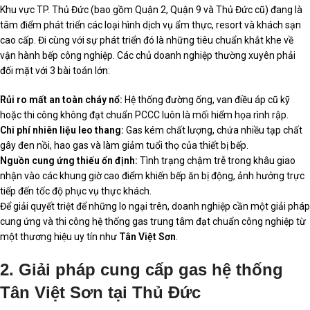
Khu vực TP. Thủ Đức (bao gồm Quận 2, Quận 9 và Thủ Đức cũ) đang là
tâm điểm phát triển các loại hình dịch vụ ẩm thực, resort và khách sạn
cao cấp. Đi cùng với sự phát triển đó là những tiêu chuẩn khắt khe về
vận hành bếp công nghiệp. Các chủ doanh nghiệp thường xuyên phải
đối mặt với 3 bài toán lớn:
Rủi ro mất an toàn cháy nổ:
Hệ thống đường ống, van điều áp cũ kỹ
hoặc thi công không đạt chuẩn PCCC luôn là mối hiểm họa rình rập.
Chi phí nhiên liệu leo thang:
Gas kém chất lượng, chứa nhiều tạp chất
gây đen nồi, hao gas và làm giảm tuổi thọ của thiết bị bếp.
Nguồn cung ứng thiếu ổn định:
Tình trạng chậm trễ trong khâu giao
nhận vào các khung giờ cao điểm khiến bếp ăn bị động, ảnh hưởng trực
tiếp đến tốc độ phục vụ thực khách.
Để giải quyết triệt để những lo ngại trên, doanh nghiệp cần một giải pháp
cung ứng và thi công hệ thống gas trung tâm đạt chuẩn công nghiệp từ
một thương hiệu uy tín như
Tân Việt Sơn
.
2. Giải pháp cung cấp gas hệ thống
Tân Việt Sơn tại Thủ Đức