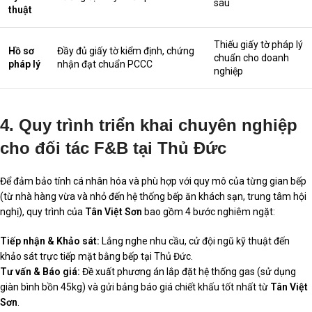
sâu
thuật
Thiếu giấy tờ pháp lý
Hồ sơ
Đầy đủ giấy tờ kiểm định, chứng
chuẩn cho doanh
pháp lý
nhận đạt chuẩn PCCC
nghiệp
4. Quy trình triển khai chuyên nghiệp
cho đối tác F&B tại Thủ Đức
Để đảm bảo tính cá nhân hóa và phù hợp với quy mô của từng gian bếp
(từ nhà hàng vừa và nhỏ đến hệ thống bếp ăn khách sạn, trung tâm hội
nghị), quy trình của
Tân Việt Sơn
bao gồm 4 bước nghiêm ngặt:
Tiếp nhận & Khảo sát:
Lắng nghe nhu cầu, cử đội ngũ kỹ thuật đến
khảo sát trực tiếp mặt bằng bếp tại Thủ Đức.
Tư vấn & Báo giá:
Đề xuất phương án lắp đặt hệ thống gas (sử dụng
giàn bình bồn 45kg) và gửi bảng báo giá chiết khấu tốt nhất từ
Tân Việt
Sơn
.