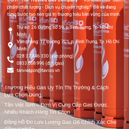
phẩm chất lượng - Dịch vụ chuyên nghiệp”. Đã và đang
từng bước tạo nên giá trị thương hiệu bền vững của mình.
Trụ sở: 26 Đường số 59, p.Bình Trưng, Tp. Hồ Chí
Minh
Văn phòng: 12 Đường 7C1, p. Bình Trưng, Tp. Hồ Chí
Minh
028 37 446 330 (văn phòng)
0833.668.996 (đặt gas)
tanvietson@taviso.vn​
Thương Hiệu Gas Uy Tín Thị Trường & Cách
Lựa Chọn Đúng
Tân Việt Sơn – Đơn Vị Cung Cấp Gas Được
Nhiều Khách Hàng Tin Chọn
Đồng Hồ Đo Lưu Lượng Gas G6 Chính Xác Cho