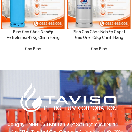
Bình Gas Công Nghiệp
Bình Gas Công Nghiệp Sopet
Petrolimex 48Kg Chính Hãng
Gas One 45Kg Chính Hãng
Gas Bình
Gas Bình
Công ty TNHH Dầu Khí Tân Việt Sơn
đặt mục tiêu trở
thành
“The Trusted Gas Company”
- Với khẩu hiệu “Sản