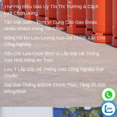
Thương Hiệu Gas Uy Tín Thị Trường & Cách
Lựa Chọn Đúng
Tân Việt Sơn – Đơn Vị Cung Cấp Gas Được
Nhiều Khách Hàng Tin Chọn
Đồng Hồ Đo Lưu Lượng Gas G6 Chính Xác Cho
Công Nghiệp
Tiêu Chí Lựa Chọn Đơn Vị Lắp Đặt Hệ Thống
Gas Nhà Hàng An Toàn
Lưu Ý Lắp Đặt Hệ Thống Gas Công Nghiệp Đạt
Chuẩn
Giá Gas Tháng 8/2026 Chính Thức Tăng 35.000
Đồng/Bình