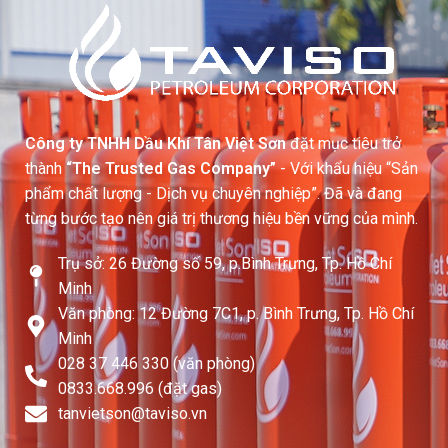
Công ty TNHH Dầu Khí Tân Việt Sơn
đặt mục tiêu trở
thành
“The Trusted Gas Company”
- Với khẩu hiệu “Sản
phẩm chất lượng - Dịch vụ chuyên nghiệp”. Đã và đang
từng bước tạo nên giá trị thương hiệu bền vững của mình.
Trụ sở: 26 Đường số 59, p.Bình Trưng, Tp. Hồ Chí
Minh
Văn phòng: 12 Đường 7C1, p. Bình Trưng, Tp. Hồ Chí
Minh
028 37 446 330 (văn phòng)
0833.668.996 (đặt gas)
tanvietson@taviso.vn​