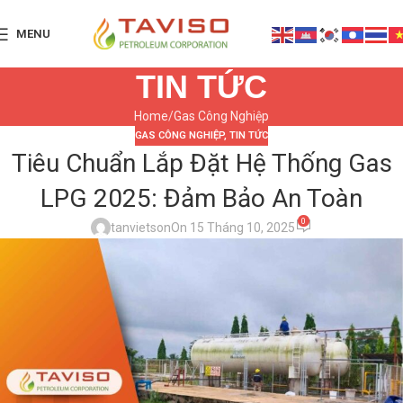
MENU
TIN TỨC
Home
Gas Công Nghiệp
GAS CÔNG NGHIỆP
,
TIN TỨC
Tiêu Chuẩn Lắp Đặt Hệ Thống Gas
LPG 2025: Đảm Bảo An Toàn
0
tanvietson
On 15 Tháng 10, 2025