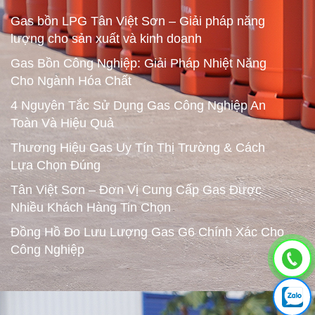
Gas bồn LPG Tân Việt Sơn – Giải pháp năng
lượng cho sản xuất và kinh doanh
Gas Bồn Công Nghiệp: Giải Pháp Nhiệt Năng
Cho Ngành Hóa Chất
4 Nguyên Tắc Sử Dụng Gas Công Nghiệp An
Toàn Và Hiệu Quả
Thương Hiệu Gas Uy Tín Thị Trường & Cách
Lựa Chọn Đúng
Tân Việt Sơn – Đơn Vị Cung Cấp Gas Được
Nhiều Khách Hàng Tin Chọn
Đồng Hồ Đo Lưu Lượng Gas G6 Chính Xác Cho
Công Nghiệp