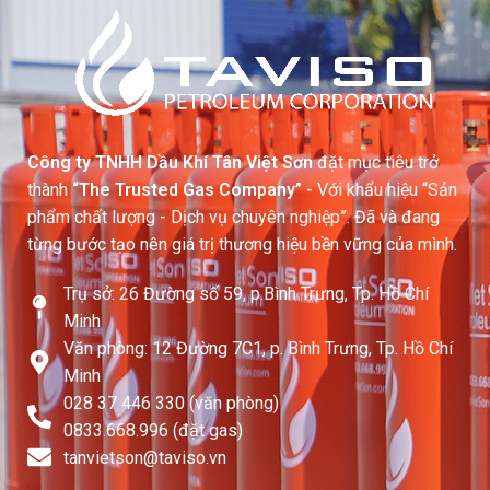
Công ty TNHH Dầu Khí Tân Việt Sơn
đặt mục tiêu trở
thành
“The Trusted Gas Company”
- Với khẩu hiệu “Sản
phẩm chất lượng - Dịch vụ chuyên nghiệp”. Đã và đang
từng bước tạo nên giá trị thương hiệu bền vững của mình.
Trụ sở: 26 Đường số 59, p.Bình Trưng, Tp. Hồ Chí
Minh
Văn phòng: 12 Đường 7C1, p. Bình Trưng, Tp. Hồ Chí
Minh
028 37 446 330 (văn phòng)
0833.668.996 (đặt gas)
tanvietson@taviso.vn​