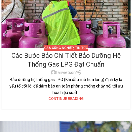
GAS CÔNG NGHIỆP
,
TIN TỨC
Các Bước Bảo Chi Tiết Bảo Dưỡng Hệ
Thống Gas LPG Đạt Chuẩn
tanvietson
Bảo dưỡng hệ thống gas LPG (Khí dầu mỏ hóa lỏng) định kỳ là
yếu tố cốt lõi để đảm bảo an toàn phòng chống cháy nổ, tối ưu
hóa hiệu suất...
CONTINUE READING