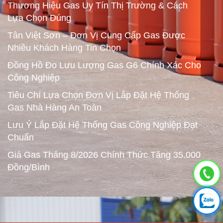
Thương Hiệu Gas Uy Tín Thị Trường & Cách
Lựa Chọn Đúng
Tân Việt Sơn – Đơn Vị Cung Cấp Gas Được
Nhiều Khách Hàng Tin Chọn
Đồng Hồ Đo Lưu Lượng Gas G6 Chính Xác Cho
Công Nghiệp
Tiêu Chí Lựa Chọn Đơn Vị Lắp Đặt Hệ Thống
Gas Nhà Hàng An Toàn
Lưu Ý Lắp Đặt Hệ Thống Gas Công Nghiệp Đạt
Chuẩn
Giá Gas Tháng 8/2026 Chính Thức Tăng 35.000
Đồng/Bình