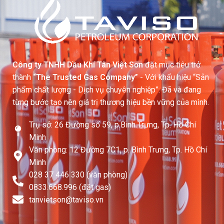
Công ty TNHH Dầu Khí Tân Việt Sơn
đặt mục tiêu trở
thành
“The Trusted Gas Company”
- Với khẩu hiệu “Sản
phẩm chất lượng - Dịch vụ chuyên nghiệp”. Đã và đang
từng bước tạo nên giá trị thương hiệu bền vững của mình.
Trụ sở: 26 Đường số 59, p.Bình Trưng, Tp. Hồ Chí
Minh
Văn phòng: 12 Đường 7C1, p. Bình Trưng, Tp. Hồ Chí
Minh
028 37 446 330 (văn phòng)
0833.668.996 (đặt gas)
tanvietson@taviso.vn​