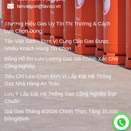
tanvietson@taviso.vn​
Thương Hiệu Gas Uy Tín Thị Trường & Cách
Lựa Chọn Đúng
Tân Việt Sơn – Đơn Vị Cung Cấp Gas Được
Nhiều Khách Hàng Tin Chọn
Đồng Hồ Đo Lưu Lượng Gas G6 Chính Xác Cho
Công Nghiệp
Tiêu Chí Lựa Chọn Đơn Vị Lắp Đặt Hệ Thống
Gas Nhà Hàng An Toàn
Lưu Ý Lắp Đặt Hệ Thống Gas Công Nghiệp Đạt
Chuẩn
Giá Gas Tháng 8/2026 Chính Thức Tăng 35.000
Đồng/Bình