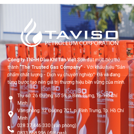
Công ty TNHH Dầu Khí Tân Việt Sơn
đặt mục tiêu trở
thành
“The Trusted Gas Company”
- Với khẩu hiệu “Sản
phẩm chất lượng - Dịch vụ chuyên nghiệp”. Đã và đang
từng bước tạo nên giá trị thương hiệu bền vững của mình.
Trụ sở: 26 Đường số 59, p.Bình Trưng, Tp. Hồ Chí
Minh
Văn phòng: 12 Đường 7C1, p. Bình Trưng, Tp. Hồ Chí
Minh
028 37 446 330 (văn phòng)
0833.668.996 (đặt gas)