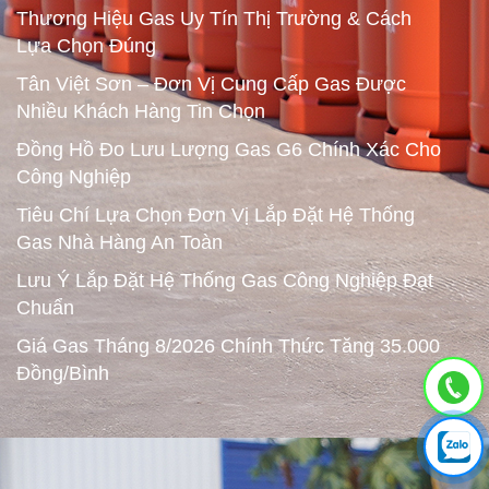
Thương Hiệu Gas Uy Tín Thị Trường & Cách
Lựa Chọn Đúng
Tân Việt Sơn – Đơn Vị Cung Cấp Gas Được
Nhiều Khách Hàng Tin Chọn
Đồng Hồ Đo Lưu Lượng Gas G6 Chính Xác Cho
Công Nghiệp
Tiêu Chí Lựa Chọn Đơn Vị Lắp Đặt Hệ Thống
Gas Nhà Hàng An Toàn
Lưu Ý Lắp Đặt Hệ Thống Gas Công Nghiệp Đạt
Chuẩn
Giá Gas Tháng 8/2026 Chính Thức Tăng 35.000
Đồng/Bình