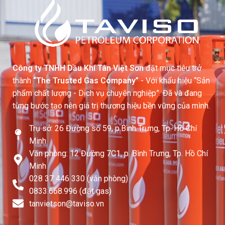
Công ty TNHH Dầu Khí Tân Việt Sơn
đặt mục tiêu trở
thành
“The Trusted Gas Company”
- Với khẩu hiệu “Sản
phẩm chất lượng - Dịch vụ chuyên nghiệp”. Đã và đang
từng bước tạo nên giá trị thương hiệu bền vững của mình.
Trụ sở: 26 Đường số 59, p.Bình Trưng, Tp. Hồ Chí
Minh
Văn phòng: 12 Đường 7C1, p. Bình Trưng, Tp. Hồ Chí
Minh
028 37 446 330 (văn phòng)
0833.668.996 (đặt gas)
tanvietson@taviso.vn​