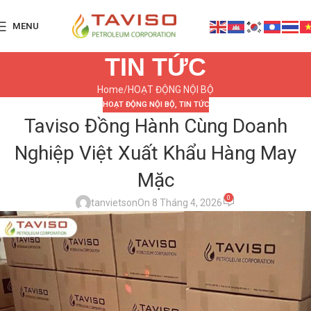
MENU
TIN TỨC
Home
HOẠT ĐỘNG NỘI BỘ
HOẠT ĐỘNG NỘI BỘ
,
TIN TỨC
Taviso Đồng Hành Cùng Doanh
Nghiệp Việt Xuất Khẩu Hàng May
Mặc
0
tanvietson
On 8 Tháng 4, 2026