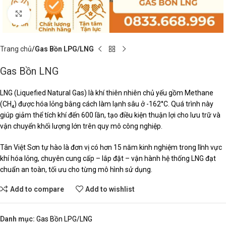
Click to enlarge
Trang chủ
Gas Bồn LPG/LNG
Gas Bồn LNG
LNG (Liquefied Natural Gas) là khí thiên nhiên chủ yếu gồm Methane
(CH₄) được hóa lỏng bằng cách làm lạnh sâu ở -162°C. Quá trình này
giúp giảm thể tích khí đến 600 lần, tạo điều kiện thuận lợi cho lưu trữ và
vận chuyển khối lượng lớn trên quy mô công nghiệp.
Tân Việt Sơn tự hào là đơn vị có hơn 15 năm kinh nghiệm trong lĩnh vực
khí hóa lỏng, chuyên cung cấp – lắp đặt – vận hành hệ thống LNG đạt
chuẩn an toàn, tối ưu cho từng mô hình sử dụng.
Add to compare
Add to wishlist
Danh mục:
Gas Bồn LPG/LNG