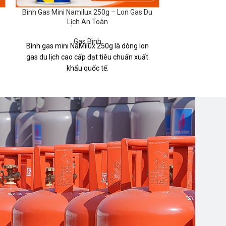
Bình Gas Mini Namilux 250g – Lon Gas Du
Bình Gas Pet
Lịch An Toàn
Gas Bình
Bình gas mini NaMilux 250g là dòng lon
gas du lịch cao cấp đạt tiêu chuẩn xuất
khẩu quốc tế.