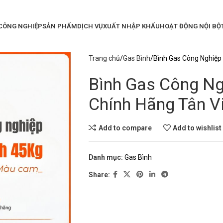
 CÔNG NGHIỆP
SẢN PHẨM
DỊCH VỤ
XUẤT NHẬP KHẨU
HOẠT ĐỘNG NỘI BỘ
Trang chủ
Gas Bình
Bình Gas Công Nghiệp 
Bình Gas Công Ng
Chính Hãng Tân V
Add to compare
Add to wishlist
Danh mục:
Gas Bình
Share: