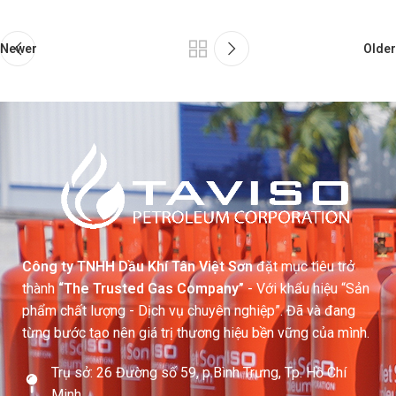
Newer
Older
Công ty TNHH Dầu Khí Tân Việt Sơn
đặt mục tiêu trở
thành
“The Trusted Gas Company”
- Với khẩu hiệu “Sản
phẩm chất lượng - Dịch vụ chuyên nghiệp”. Đã và đang
từng bước tạo nên giá trị thương hiệu bền vững của mình.
Trụ sở: 26 Đường số 59, p.Bình Trưng, Tp. Hồ Chí
Minh