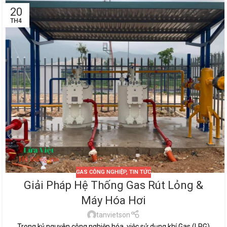
20
TH4
GAS CÔNG NGHIỆP
,
TIN TỨC
Giải Pháp Hệ Thống Gas Rút Lỏng &
Máy Hóa Hơi
tanvietson
Trong kỷ nguyên công nghiệp hóa, việc sử dụng khí Gas (LPG)