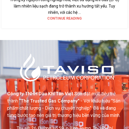
làm nhiên liệu sạch đang trở thành xu hướng tất yếu. Tuy
nhiên, với các hệ ...
CONTINUE READING
Công ty TNHH Dầu Khí Tân Việt Sơn
đặt mục tiêu trở
thành
“The Trusted Gas Company”
- Với khẩu hiệu “Sản
phẩm chất lượng - Dịch vụ chuyên nghiệp”. Đã và đang
từng bước tạo nên giá trị thương hiệu bền vững của mình.
Trụ sở: 26 Đường số 59, p.Bình Trưng, Tp. Hồ Chí