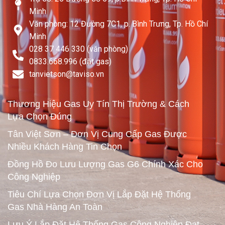
Minh
Văn phòng: 12 Đường 7C1, p. Bình Trưng, Tp. Hồ Chí
Minh
028 37 446 330 (văn phòng)
0833.668.996 (đặt gas)
tanvietson@taviso.vn​
Thương Hiệu Gas Uy Tín Thị Trường & Cách
Lựa Chọn Đúng
Tân Việt Sơn – Đơn Vị Cung Cấp Gas Được
Nhiều Khách Hàng Tin Chọn
Đồng Hồ Đo Lưu Lượng Gas G6 Chính Xác Cho
Công Nghiệp
Tiêu Chí Lựa Chọn Đơn Vị Lắp Đặt Hệ Thống
Gas Nhà Hàng An Toàn
Lưu Ý Lắp Đặt Hệ Thống Gas Công Nghiệp Đạt