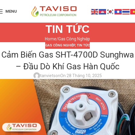
MENU
TIN TỨC
Home
Gas Công Nghiệp
GAS CÔNG NGHIỆP
,
TIN TỨC
Cảm Biến Gas SHT-4700D Sunghwa
– Đầu Dò Khí Gas Hàn Quốc
tanvietson
On 28 Tháng 10, 2025