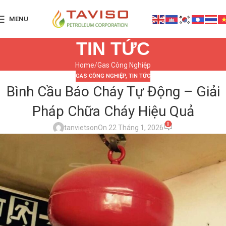
MENU
TIN TỨC
Home
Gas Công Nghiệp
GAS CÔNG NGHIỆP
,
TIN TỨC
Bình Cầu Báo Cháy Tự Động – Giải
Pháp Chữa Cháy Hiệu Quả
0
tanvietson
On 22 Tháng 1, 2026