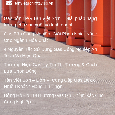
tanvietson@taviso.vn​
Gas bồn LPG Tân Việt Sơn – Giải pháp năng
lượng cho sản xuất và kinh doanh
Gas Bồn Công Nghiệp: Giải Pháp Nhiệt Năng
Cho Ngành Hóa Chất
4 Nguyên Tắc Sử Dụng Gas Công Nghiệp An
Toàn Và Hiệu Quả
Thương Hiệu Gas Uy Tín Thị Trường & Cách
Lựa Chọn Đúng
Tân Việt Sơn – Đơn Vị Cung Cấp Gas Được
Nhiều Khách Hàng Tin Chọn
Đồng Hồ Đo Lưu Lượng Gas G6 Chính Xác Cho
Công Nghiệp