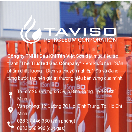
Công ty TNHH Dầu Khí Tân Việt Sơn
đặt mục tiêu trở
thành
“The Trusted Gas Company”
- Với khẩu hiệu “Sản
phẩm chất lượng - Dịch vụ chuyên nghiệp”. Đã và đang
từng bước tạo nên giá trị thương hiệu bền vững của mình.
Trụ sở: 26 Đường số 59, p.Bình Trưng, Tp. Hồ Chí
Minh
Văn phòng: 12 Đường 7C1, p. Bình Trưng, Tp. Hồ Chí
Minh
028 37 446 330 (văn phòng)
0833.668.996 (đặt gas)