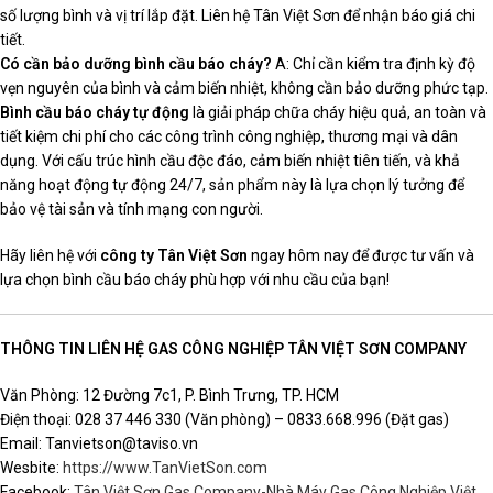
số lượng bình và vị trí lắp đặt. Liên hệ Tân Việt Sơn để nhận báo giá chi
tiết.
Có cần bảo dưỡng bình cầu báo cháy?
A: Chỉ cần kiểm tra định kỳ độ
vẹn nguyên của bình và cảm biến nhiệt, không cần bảo dưỡng phức tạp.
Bình cầu báo cháy tự động
là giải pháp chữa cháy hiệu quả, an toàn và
tiết kiệm chi phí cho các công trình công nghiệp, thương mại và dân
dụng. Với cấu trúc hình cầu độc đáo, cảm biến nhiệt tiên tiến, và khả
năng hoạt động tự động 24/7, sản phẩm này là lựa chọn lý tưởng để
bảo vệ tài sản và tính mạng con người.
Hãy liên hệ với
công ty Tân Việt Sơn
ngay hôm nay để được tư vấn và
lựa chọn bình cầu báo cháy phù hợp với nhu cầu của bạn!
THÔNG TIN LIÊN HỆ GAS CÔNG NGHIỆP TÂN VIỆT SƠN COMPANY
Văn Phòng: 12 Đường 7c1, P. Bình Trưng, TP. HCM
Điện thoại: 028 37 446 330 (Văn phòng) – 0833.668.996 (Đặt gas)
Email: Tanvietson@taviso.vn
Wesbite:
https://www.TanVietSon.com
Facebook:
Tân Việt Sơn Gas Company-Nhà Máy Gas Công Nghiệp Việt