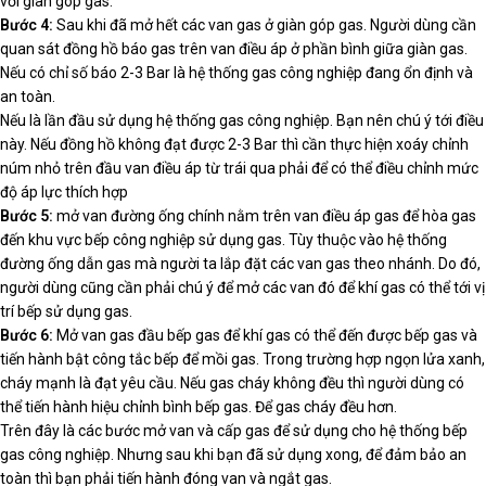
với giàn góp gas.
Bước 4:
Sau khi đã mở hết các van gas ở giàn góp gas. Người dùng cần
quan sát đồng hồ báo gas trên van điều áp ở phần bình giữa giàn gas.
Nếu có chỉ số báo 2-3 Bar là hệ thống gas công nghiệp đang ổn định và
an toàn.
Nếu là lần đầu sử dụng hệ thống gas công nghiệp. Bạn nên chú ý tới điều
này. Nếu đồng hồ không đạt được 2-3 Bar thì cần thực hiện xoáy chỉnh
núm nhỏ trên đầu van điều áp từ trái qua phải để có thể điều chỉnh mức
độ áp lực thích hợp
Bước 5:
mở van đường ống chính nằm trên van điều áp gas để hòa gas
đến khu vực bếp công nghiệp sử dụng gas. Tùy thuộc vào hệ thống
đường ống dẫn gas mà người ta lắp đặt các van gas theo nhánh. Do đó,
người dùng cũng cần phải chú ý để mở các van đó để khí gas có thể tới vị
trí bếp sử dụng gas.
Bước 6:
Mở van gas đầu bếp gas để khí gas có thể đến được bếp gas và
tiến hành bật công tắc bếp để mồi gas. Trong trường hợp ngọn lửa xanh,
cháy mạnh là đạt yêu cầu. Nếu gas cháy không đều thì người dùng có
thể tiến hành hiệu chỉnh bình bếp gas. Để gas cháy đều hơn.
Trên đây là các bước mở van và cấp gas để sử dụng cho hệ thống bếp
gas công nghiệp. Nhưng sau khi bạn đã sử dụng xong, để đảm bảo an
toàn thì bạn phải tiến hành đóng van và ngắt gas.