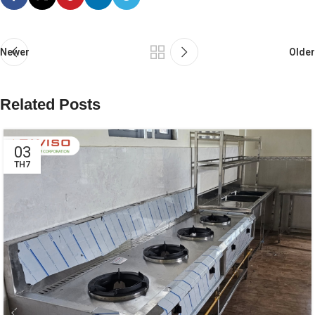
Newer
Older
Related Posts
03
TH7