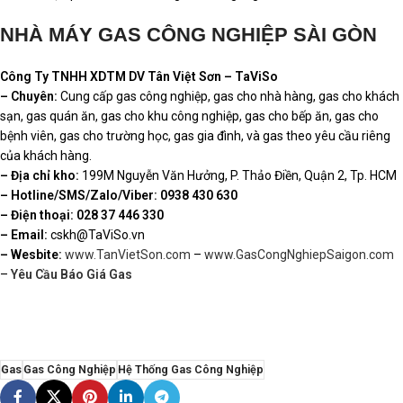
NHÀ MÁY GAS CÔNG NGHIỆP SÀI GÒN
Công Ty TNHH XDTM DV Tân Việt Sơn – TaViSo
– Chuyên:
Cung cấp gas công nghiệp, gas cho nhà hàng, gas cho khách
sạn, gas quán ăn, gas cho khu công nghiệp, gas cho bếp ăn, gas cho
bệnh viên, gas cho trường học, gas gia đình, và gas theo yêu cầu riêng
của khách hàng.
– Địa chỉ kho:
199M Nguyễn Văn Hưởng, P. Thảo Điền, Quận 2, Tp. HCM
– Hotline/SMS/Zalo/Viber:
0938 430 630
– Điện thoại: 028 37 446 330
– Email:
cskh@TaViSo.vn
– Wesbite:
www.TanVietSon.com
–
www.GasCongNghiepSaigon.com
–
Yêu Cầu Báo Giá Gas
Gas
Gas Công Nghiệp
Hệ Thống Gas Công Nghiệp