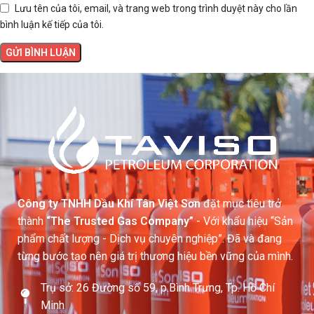
Lưu tên của tôi, email, và trang web trong trình duyệt này cho lần
bình luận kế tiếp của tôi.
Công ty TNHH Dầu Khí Tân Việt Sơn
đặt mục tiêu trở
thành
“The Trusted Gas Company”
- Với khẩu hiệu “Sản
phẩm chất lượng - Dịch vụ chuyên nghiệp”. Đã và đang
từng bước tạo nên giá trị thương hiệu bền vững của mình.
Trụ sở: 26 Đường số 59, p.Bình Trưng, Tp. Hồ Chí
Minh