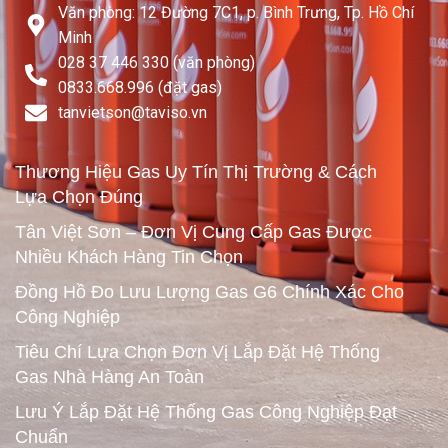
Văn phòng: 12 Đường 7C1, p. Bình Trưng, Tp. Hồ Chí
Minh
028 37 446 330 (văn phòng)
0833.668.996 (đặt gas)
tanvietson@taviso.vn​
Thương Hiệu Gas Uy Tín Thị Trường & Cách
Lựa Chọn Đúng
Tân Việt Sơn – Đơn Vị Cung Cấp Gas Được
Nhiều Khách Hàng Tin Chọn
Đồng Hồ Đo Lưu Lượng Gas G6 Chính Xác Cho
Công Nghiệp
Tiêu Chí Lựa Chọn Đơn Vị Lắp Đặt Hệ Thống
Gas Nhà Hàng An Toàn
Lưu Ý Lắp Đặt Hệ Thống Gas Công Nghiệp Đạt
Chuẩn