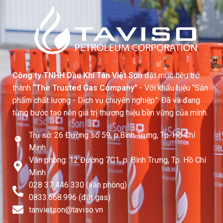
đơn. Với thiết kế 8 họng đốt độc
lập trên một giàn bếp Inox chắc
chắn, sản phẩm giúp đầu bếp có
thể đồng thời chế biến nhiều món
ăn, từ ninh hầm đến xào nấu, giúp
gia tăng tốc độ phục vụ khách
hàng.
Công ty TNHH Dầu Khí Tân Việt Sơn
đặt mục tiêu trở
Đặc
Thông số chi tiết
tính
thành
“The Trusted Gas Company”
- Với khẩu hiệu “Sản
phẩm chất lượng - Dịch vụ chuyên nghiệp”. Đã và đang
Model
BG-08N
từng bước tạo nên giá trị thương hiệu bền vững của mình.
Danh
Bếp Giàn Gas Hàn
Trụ sở: 26 Đường số 59, p.Bình Trưng, Tp. Hồ Chí
mục
Quốc
Minh
Văn phòng: 12 Đường 7C1, p. Bình Trưng, Tp. Hồ Chí
Kích
1200 x 600 x 800
Minh
thước
(mm)
028 37 446 330 (văn phòng)
0833.668.996 (đặt gas)
Chất
Inox 201/304 bền
liệu
tanvietson@taviso.vn​
bỉ
khung