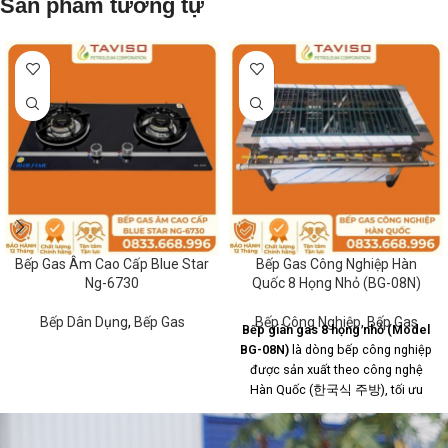
Sản phẩm tương tự
Bếp Gas Âm Cao Cấp Blue Star
Bếp Gas Công Nghiệp Hàn
Ng-6730
Quốc 8 Họng Nhỏ (BG-08N)
Bếp Dân Dụng
,
Bếp Gas
Bếp Công Nghiệp
,
Bếp Gas
Bếp giàn gas 8 họng nhỏ (Model
BG-08N)
là dòng bếp công nghiệp
được sản xuất theo công nghệ
Hàn Quốc (한국식 주방), tối ưu
hóa cho các khu bếp có cường độ
nấu nướng cao và đa dạng thực