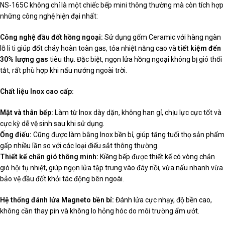
NS-165C không chỉ là một chiếc bếp mini thông thường mà còn tích hợp
những công nghệ hiện đại nhất:
Công nghệ đầu đốt hồng ngoại:
Sử dụng gốm Ceramic với hàng ngàn
lỗ li ti giúp đốt cháy hoàn toàn gas, tỏa nhiệt năng cao và
tiết kiệm đến
30% lượng gas
tiêu thụ. Đặc biệt, ngọn lửa hồng ngoại không bị gió thổi
tắt, rất phù hợp khi nấu nướng ngoài trời.
Chất liệu Inox cao cấp:
Mặt và thân bếp:
Làm từ Inox dày dặn, không han gỉ, chịu lực cực tốt và
cực kỳ dễ vệ sinh sau khi sử dụng.
Ống điếu:
Cũng được làm bằng Inox bền bỉ, giúp tăng tuổi thọ sản phẩm
gấp nhiều lần so với các loại điếu sắt thông thường.
Thiết kế chắn gió thông minh:
Kiềng bếp được thiết kế có vòng chắn
gió hội tụ nhiệt, giúp ngọn lửa tập trung vào đáy nồi, vừa nấu nhanh vừa
bảo vệ đầu đốt khỏi tác động bên ngoài.
Hệ thống đánh lửa Magneto bền bỉ:
Đánh lửa cực nhạy, độ bền cao,
không cần thay pin và không lo hỏng hóc do môi trường ẩm ướt.