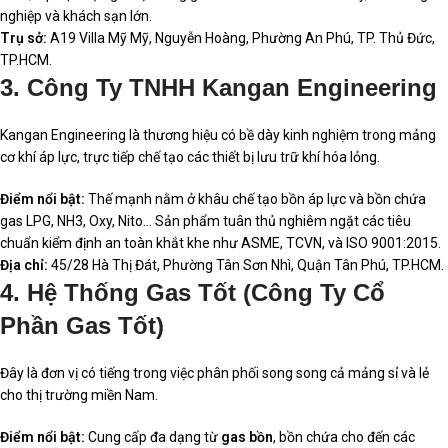
nghiệp và khách sạn lớn.
Trụ sở:
A19 Villa Mỹ Mỹ, Nguyễn Hoàng, Phường An Phú, TP. Thủ Đức,
TP.HCM.
3. Công Ty TNHH Kangan Engineering
Kangan Engineering là thương hiệu có bề dày kinh nghiệm trong mảng
cơ khí áp lực, trực tiếp chế tạo các thiết bị lưu trữ khí hóa lỏng.
Điểm nổi bật:
Thế mạnh nằm ở khâu chế tạo bồn áp lực và bồn chứa
gas LPG, NH3, Oxy, Nito… Sản phẩm tuân thủ nghiêm ngặt các tiêu
chuẩn kiểm định an toàn khắt khe như ASME, TCVN, và ISO 9001:2015.
Địa chỉ:
45/28 Hà Thị Đát, Phường Tân Sơn Nhì, Quận Tân Phú, TP.HCM.
4. Hệ Thống Gas Tốt (Công Ty Cổ
Phần Gas Tốt)
Đây là đơn vị có tiếng trong việc phân phối song song cả mảng sỉ và lẻ
cho thị trường miền Nam.
Điểm nổi bật:
Cung cấp đa dạng từ
gas bồn
, bồn chứa cho đến các