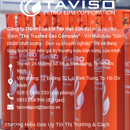
Công ty TNHH Dầu Khí Tân Việt Sơn
đặt mục tiêu trở
thành
“The Trusted Gas Company”
- Với khẩu hiệu “Sản
phẩm chất lượng - Dịch vụ chuyên nghiệp”. Đã và đang
từng bước tạo nên giá trị thương hiệu bền vững của mình.
Trụ sở: 26 Đường số 59, p.Bình Trưng, Tp. Hồ Chí
Minh
Văn phòng: 12 Đường 7C1, p. Bình Trưng, Tp. Hồ Chí
Minh
028 37 446 330 (văn phòng)
0833.668.996 (đặt gas)
tanvietson@taviso.vn​
Thương Hiệu Gas Uy Tín Thị Trường & Cách