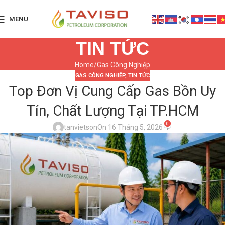
MENU
TIN TỨC
Home
Gas Công Nghiệp
GAS CÔNG NGHIỆP
,
TIN TỨC
Top Đơn Vị Cung Cấp Gas Bồn Uy
Tín, Chất Lượng Tại TP.HCM
0
tanvietson
On 16 Tháng 5, 2026