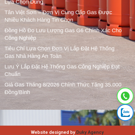
Lựa Chọn Đúng
Tân Việt Sơn – Đơn Vị Cung Cấp Gas Được
Nhiều Khách Hàng Tin Chọn
Đồng Hồ Đo Lưu Lượng Gas G6 Chính Xác Cho
Công Nghiệp
Tiêu Chí Lựa Chọn Đơn Vị Lắp Đặt Hệ Thống
Gas Nhà Hàng An Toàn
Lưu Ý Lắp Đặt Hệ Thống Gas Công Nghiệp Đạt
Chuẩn
Giá Gas Tháng 8/2026 Chính Thức Tăng 35.000
Đồng/Bình
Website designed by
Duky Agency