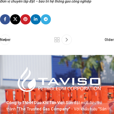
Đơn vị chuyên lắp đặt – bảo trì hệ thống gas công nghiệp
Newer
Older
Công ty TNHH Dầu Khí Tân Việt Sơn
đặt mục tiêu trở
thành
“The Trusted Gas Company”
- Với khẩu hiệu “Sản