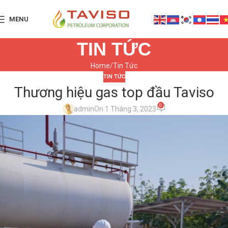
MENU
TIN TỨC
Home
Tin Tức
TIN TỨC
Thương hiệu gas top đầu Taviso
0
admin
On 1 Tháng 3, 2023