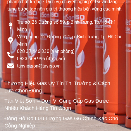
phẩm chất lượng - Dịch vụ chuyên nghiệp”. Đã và đang
từng bước tạo nên giá trị thương hiệu bền vững của mình.
Trụ sở: 26 Đường số 59, p.Bình Trưng, Tp. Hồ Chí
Minh
Văn phòng: 12 Đường 7C1, p. Bình Trưng, Tp. Hồ Chí
Minh
028 37 446 330 (văn phòng)
0833.668.996 (đặt gas)
tanvietson@taviso.vn​
Thương Hiệu Gas Uy Tín Thị Trường & Cách
Lựa Chọn Đúng
Tân Việt Sơn – Đơn Vị Cung Cấp Gas Được
Nhiều Khách Hàng Tin Chọn
Đồng Hồ Đo Lưu Lượng Gas G6 Chính Xác Cho
Công Nghiệp