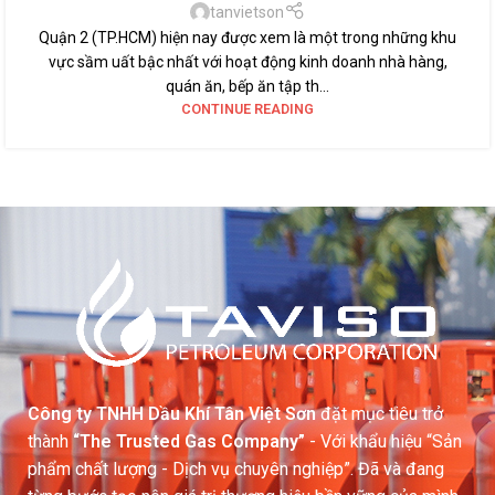
tanvietson
Quận 2 (TP.HCM) hiện nay được xem là một trong những khu
vực sầm uất bậc nhất với hoạt động kinh doanh nhà hàng,
quán ăn, bếp ăn tập th...
CONTINUE READING
Công ty TNHH Dầu Khí Tân Việt Sơn
đặt mục tiêu trở
thành
“The Trusted Gas Company”
- Với khẩu hiệu “Sản
phẩm chất lượng - Dịch vụ chuyên nghiệp”. Đã và đang