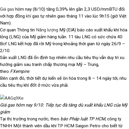
Giá gas
hôm nay (8/10) tăng 0,39% lên gần 2,3 USD/mmBTU đối
với hợp đồng
khí
gas tự nhiên giao tháng 11 vào lúc 9h15 (giờ Việt
Nam).
Cơ quan Thông tin
Năng lượng
Mỹ (EIA) báo cáo xuất khẩu khí hóa
lỏng (LNG) của Mỹ giảm hàng tuần. 11 tàu LNG có sức chứa 40
Bcf LNG kết hợp đã rời Mỹ trong khoảng thời gian từ ngày 26/9 –
2/10.
Sản xuất LNG đã ổn định tuy nhiên nhu cầu tiêu thụ vẫn duy trì xu
hướng giảm sau tranh chấp thương mại Mỹ – Trung,
theo
FXempire
.
Bên cạnh đó, thời tiết dự kiến sẽ ôn hòa trong 8 – 14 ngày tới, nhu
cầu tiêu thụ khí đốt ở mức vừa phải.
Giá gas hôm nay 9/10: Tiếp tục đà tăng dù xuất khẩu LNG của Mỹ
giảm
Tại thị trường trong nước, theo
báo Pháp luật TP HCM
, công ty
TNHH Một thành viên dầu khí TP HCM Saigon Petro cho biết từ