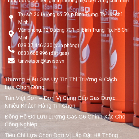
từng bước tạo nên giá trị thương hiệu bền vững của mình.
Trụ sở: 26 Đường số 59, p.Bình Trưng, Tp. Hồ Chí
Minh
Văn phòng: 12 Đường 7C1, p. Bình Trưng, Tp. Hồ Chí
Minh
028 37 446 330 (văn phòng)
0833.668.996 (đặt gas)
tanvietson@taviso.vn​
Thương Hiệu Gas Uy Tín Thị Trường & Cách
Lựa Chọn Đúng
Tân Việt Sơn – Đơn Vị Cung Cấp Gas Được
Nhiều Khách Hàng Tin Chọn
Đồng Hồ Đo Lưu Lượng Gas G6 Chính Xác Cho
Công Nghiệp
Tiêu Chí Lựa Chọn Đơn Vị Lắp Đặt Hệ Thống