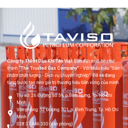
Công ty TNHH Dầu Khí Tân Việt Sơn
đặt mục tiêu trở
thành
“The Trusted Gas Company”
- Với khẩu hiệu “Sản
phẩm chất lượng - Dịch vụ chuyên nghiệp”. Đã và đang
từng bước tạo nên giá trị thương hiệu bền vững của mình.
Trụ sở: 26 Đường số 59, p.Bình Trưng, Tp. Hồ Chí
Minh
Văn phòng: 12 Đường 7C1, p. Bình Trưng, Tp. Hồ Chí
Minh
028 37 446 330 (văn phòng)