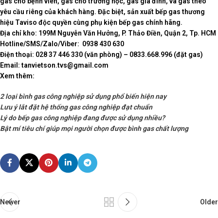
gas cho bệnh viên, gas cho trường học, gas gia đình, và gas theo
yêu cầu riêng của khách hàng. Đặc biệt, sản xuất bếp gas thương
hiệu Taviso độc quyền cùng phụ kiện bếp gas chính hãng.
Địa chỉ kho: 199M Nguyễn Văn Hưởng, P. Thảo Điền, Quận 2, Tp. HCM
Hotline/SMS/Zalo/Viber: 0938 430 630
Điện thoại: 028 37 446 330 (văn phòng) – 0833.668.996 (đặt gas)
Email: tanvietson.tvs@gmail.com
Xem thêm:
2 loại bình gas công nghiệp sử dụng phổ biến hiện nay
Lưu ý lắt đặt hệ thống gas công nghiệp đạt chuẩn
Lý do bếp gas công nghiệp đang được sử dụng nhiều?
Bật mí tiêu chí giúp mọi người chọn được bình gas chất lượng
Newer
Older