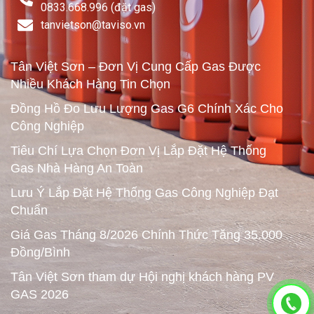
0833.668.996 (đặt gas)
tanvietson@taviso.vn​
Tân Việt Sơn – Đơn Vị Cung Cấp Gas Được
Nhiều Khách Hàng Tin Chọn
Đồng Hồ Đo Lưu Lượng Gas G6 Chính Xác Cho
Công Nghiệp
Tiêu Chí Lựa Chọn Đơn Vị Lắp Đặt Hệ Thống
Gas Nhà Hàng An Toàn
Lưu Ý Lắp Đặt Hệ Thống Gas Công Nghiệp Đạt
Chuẩn
Giá Gas Tháng 8/2026 Chính Thức Tăng 35.000
Đồng/Bình
Tân Việt Sơn tham dự Hội nghị khách hàng PV
GAS 2026