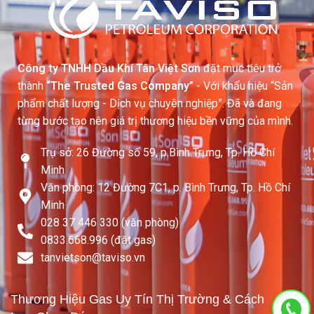
Công ty TNHH Dầu Khí Tân Việt Sơn
đặt mục tiêu trở
thành
“The Trusted Gas Company”
- Với khẩu hiệu “Sản
phẩm chất lượng - Dịch vụ chuyên nghiệp”. Đã và đang
từng bước tạo nên giá trị thương hiệu bền vững của mình.
Trụ sở: 26 Đường số 59, p.Bình Trưng, Tp. Hồ Chí
Minh
Văn phòng: 12 Đường 7C1, p. Bình Trưng, Tp. Hồ Chí
Minh
028 37 446 330 (văn phòng)
0833.668.996 (đặt gas)
tanvietson@taviso.vn​
Thương Hiệu Gas Uy Tín Thị Trường & Cách