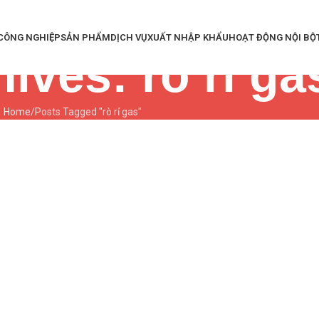
 CÔNG NGHIỆP
SẢN PHẨM
DỊCH VỤ
XUẤT NHẬP KHẨU
HOẠT ĐỘNG NỘI BỘ
ives: rò rỉ ga
Home
Posts Tagged "rò rỉ gas"