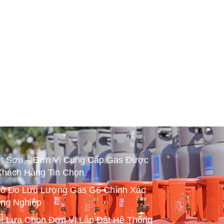
ệt Sơn – Đơn Vị Cung Cấp Gas Được
Khách Hàng Tin Chọn
ồ Đo Lưu Lượng Gas G6 Chính Xác
ng Nghiệp
hí Lựa Chọn Đơn Vị Lắp Đặt Hệ Thống