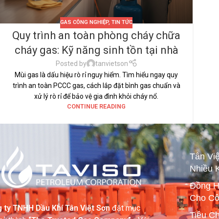
GAS CÔNG NGHIỆP
,
TIN TỨC
Quy trình an toàn phòng cháy chữa
cháy gas: Kỹ năng sinh tồn tại nhà
Posted by
tanvietson
Mùi gas là dấu hiệu rò rỉ nguy hiểm. Tìm hiểu ngay quy
trình an toàn PCCC gas, cách lắp đặt bình gas chuẩn và
xử lý rò rỉ để bảo vệ gia đình khỏi cháy nổ.
CONTINUE READING
Tân Vi
Nhiều 
Đồng H
Cho Cô
 ty TNHH Dầu Khí Tân Việt Sơn
đặt mục
Tiêu C