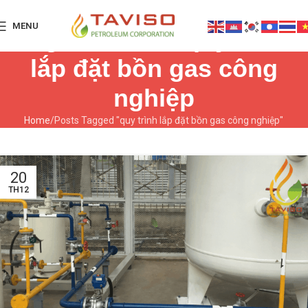
MENU
Tag Archives: quy trình
lắp đặt bồn gas công
nghiệp
Home
Posts Tagged "quy trình lắp đặt bồn gas công nghiệp"
20
TH12