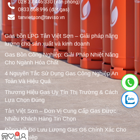
028 37 446 330 (văn phòng)
0833.668.996 (đặt gas)
tanvietson@taviso.vn​
Gas bồn LPG Tân Việt Sơn – Giải pháp năng
lượng cho sản xuất và kinh doanh
Gas Bồn Công Nghiệp: Giải Pháp Nhiệt Năng
Cho Ngành Hóa Chất
4 Nguyên Tắc Sử Dụng Gas Công Nghiệp An
Toàn Và Hiệu Quả
Thương Hiệu Gas Uy Tín Thị Trường & Cách
Lựa Chọn Đúng
Tân Việt Sơn – Đơn Vị Cung Cấp Gas Được
Nhiều Khách Hàng Tin Chọn
Đồng Hồ Đo Lưu Lượng Gas G6 Chính Xác Cho
0
Công Nghiệp