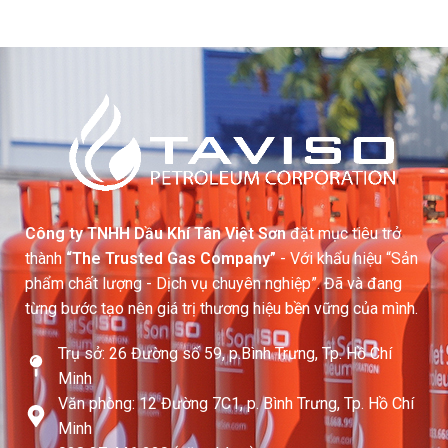
Công ty TNHH Dầu Khí Tân Việt Sơn
đặt mục tiêu trở
thành
“The Trusted Gas Company”
- Với khẩu hiệu “Sản
phẩm chất lượng - Dịch vụ chuyên nghiệp”. Đã và đang
từng bước tạo nên giá trị thương hiệu bền vững của mình.
Trụ sở: 26 Đường số 59, p.Bình Trưng, Tp. Hồ Chí
Minh
Văn phòng: 12 Đường 7C1, p. Bình Trưng, Tp. Hồ Chí
Minh