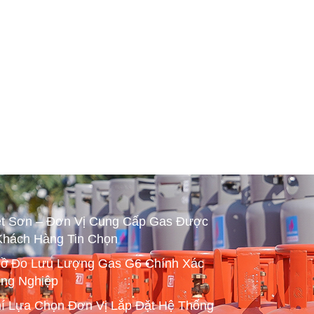
ệt Sơn – Đơn Vị Cung Cấp Gas Được
Khách Hàng Tin Chọn
ồ Đo Lưu Lượng Gas G6 Chính Xác
ng Nghiệp
hí Lựa Chọn Đơn Vị Lắp Đặt Hệ Thống