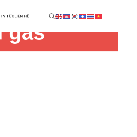
TIN TỨC
LIÊN HỆ
í gas