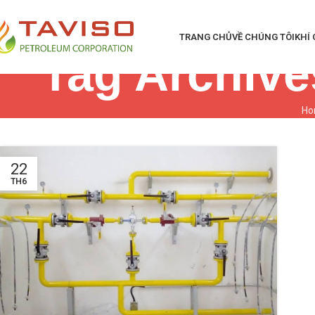
TRANG CHỦ
VỀ CHÚNG TÔI
KHÍ
Tag Archive
H
22
TH6