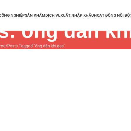
 CÔNG NGHIỆP
SẢN PHẨM
DỊCH VỤ
XUẤT NHẬP KHẨU
HOẠT ĐỘNG NỘI BỘ
s: ống dẫn kh
ome
Posts Tagged "ống dẫn khí gas"