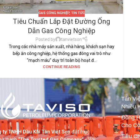
GAS CÔNG NGHIỆP
,
TIN TỨC
Tiêu Chuẩn Lắp Đặt Đường Ống
Dẫn Gas Công Nghiệp
Posted by
tanvietson
Trong các nhà máy sản xuất, nhà hàng, khách sạn hay
bếp ăn công nghiệp, hệ thống gas đóng vai trò như
"mạch máu" duy trì toàn bộ hoạt đ...
CONTINUE READING
Tân Vi
Nhiều 
Đồng H
Cho Cô
 ty TNHH Dầu Khí Tân Việt Sơn
đặt mục
Tiêu C
trở thành
“The Trusted Gas Company”
- Với