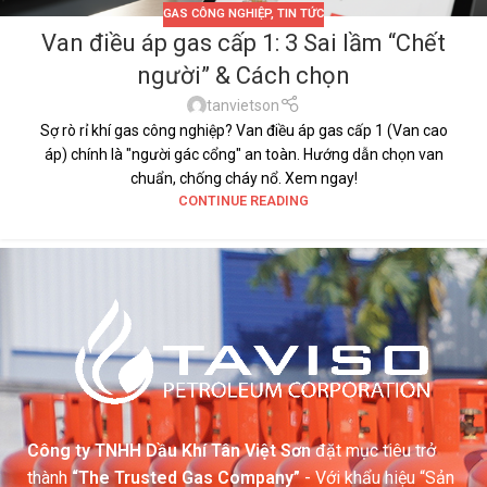
GAS CÔNG NGHIỆP
,
TIN TỨC
Van điều áp gas cấp 1: 3 Sai lầm “Chết
người” & Cách chọn
tanvietson
Sợ rò rỉ khí gas công nghiệp? Van điều áp gas cấp 1 (Van cao
áp) chính là "người gác cổng" an toàn. Hướng dẫn chọn van
chuẩn, chống cháy nổ. Xem ngay!
CONTINUE READING
Công ty TNHH Dầu Khí Tân Việt Sơn
đặt mục tiêu trở
thành
“The Trusted Gas Company”
- Với khẩu hiệu “Sản