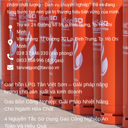
phẩm chất lượng - Dịch vụ chuyên nghiệp”. Đã và đang
từng bước tạo nên giá trị thương hiệu bền vững của mình.
Trụ sở: 26 Đường số 59, p.Bình Trưng, Tp. Hồ Chí
Minh
Văn phòng: 12 Đường 7C1, p. Bình Trưng, Tp. Hồ Chí
Minh
028 37 446 330 (văn phòng)
0833.668.996 (đặt gas)
tanvietson@taviso.vn​
Gas bồn LPG Tân Việt Sơn – Giải pháp năng
lượng cho sản xuất và kinh doanh
Gas Bồn Công Nghiệp: Giải Pháp Nhiệt Năng
Cho Ngành Hóa Chất
4 Nguyên Tắc Sử Dụng Gas Công Nghiệp An
Toàn Và Hiệu Quả