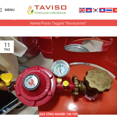
MENU
Tag Archives: Novacomet
Home
Posts Tagged "Novacomet"
11
TH2
GAS CÔNG NGHIỆP
,
TIN TỨC