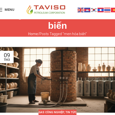
MENU
Tag Archives: men hỏa
biến
Home
Posts Tagged "men hỏa biến"
09
TH3
GAS CÔNG NGHIỆP
,
TIN TỨC