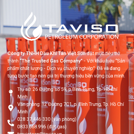
Công ty TNHH Dầu Khí Tân Việt Sơn
đặt mục tiêu trở
thành
“The Trusted Gas Company”
- Với khẩu hiệu “Sản
phẩm chất lượng - Dịch vụ chuyên nghiệp”. Đã và đang
từng bước tạo nên giá trị thương hiệu bền vững của mình.
Trụ sở: 26 Đường số 59, p.Bình Trưng, Tp. Hồ Chí
Minh
Văn phòng: 12 Đường 7C1, p. Bình Trưng, Tp. Hồ Chí
Minh
028 37 446 330 (văn phòng)
0833.668.996 (đặt gas)