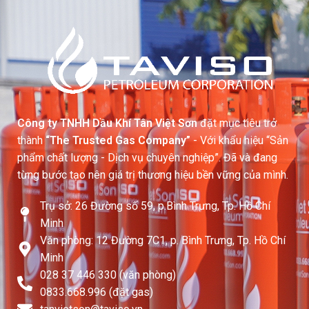
Công ty TNHH Dầu Khí Tân Việt Sơn
đặt mục tiêu trở
thành
“The Trusted Gas Company”
- Với khẩu hiệu “Sản
phẩm chất lượng - Dịch vụ chuyên nghiệp”. Đã và đang
từng bước tạo nên giá trị thương hiệu bền vững của mình.
Trụ sở: 26 Đường số 59, p.Bình Trưng, Tp. Hồ Chí
Minh
Văn phòng: 12 Đường 7C1, p. Bình Trưng, Tp. Hồ Chí
Minh
028 37 446 330 (văn phòng)
0833.668.996 (đặt gas)