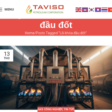
MENU
Tag Archives: Lỗi khóa
đầu đốt
Home
Posts Tagged "Lỗi khóa đầu đốt"
13
TH3
GAS CÔNG NGHIỆP
,
TIN TỨC