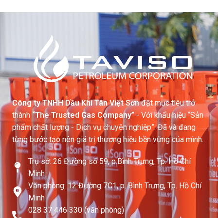
Công ty TNHH Dầu Khí Tân Việt Sơn
đặt mục tiêu trở
thành
“The Trusted Gas Company”
- Với khẩu hiệu “Sản
phẩm chất lượng - Dịch vụ chuyên nghiệp”. Đã và đang
từng bước tạo nên giá trị thương hiệu bền vững của mình.
Trụ sở: 26 Đường số 59, p.Bình Trưng, Tp. Hồ Chí
Minh
Văn phòng: 12 Đường 7C1, p. Bình Trưng, Tp. Hồ Chí
Minh
028 37 446 330 (văn phòng)