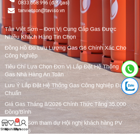
0833.668.996 (đặt gas)
tanvietson@taviso.vn​
Tân Việt Sơn – Đơn Vị Cung Cấp Gas Được
Nhiều Khách Hàng Tin Chọn
Đồng Hồ Đo Lưu Lượng Gas G6 Chính Xác Cho
Công Nghiệp
Tiêu Chí Lựa Chọn Đơn Vị Lắp Đặt Hệ Thống
Gas Nhà Hàng An Toàn
Lưu Ý Lắp Đặt Hệ Thống Gas Công Nghiệp Đạt
Chuẩn
Giá Gas Tháng 8/2026 Chính Thức Tăng 35.000
Đồng/Bình
0
Tân Việt Sơn tham dự Hội nghị khách hàng PV
Shop
Wishlist
Cart
My account
GAS 2026