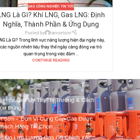
GAS CÔNG NGHIỆP
,
TIN TỨC
LNG Là Gì? Khí LNG, Gas LNG: Định
Nghĩa, Thành Phần & Ứng Dụng
Posted by
tanvietson
NG Là Gì? Trong lĩnh vực năng lượng hiện đại ngày này,
các nguồn nhiên liệu thay thế ngày càng đóng vai trò
quan trọng trong việc đảm ...
CONTINUE READING
 Hiệu Gas Uy Tín Thị Trường & Cách
ọn Đúng
ệt Sơn – Đơn Vị Cung Cấp Gas Được
Khách Hàng Tin Chọn
ồ Đo Lưu Lượng Gas G6 Chính Xác