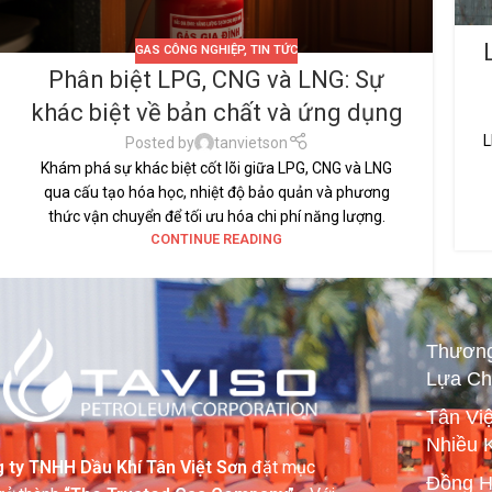
GAS CÔNG NGHIỆP
,
TIN TỨC
Phân biệt LPG, CNG và LNG: Sự
khác biệt về bản chất và ứng dụng
L
Posted by
tanvietson
Khám phá sự khác biệt cốt lõi giữa LPG, CNG và LNG
qua cấu tạo hóa học, nhiệt độ bảo quản và phương
thức vận chuyển để tối ưu hóa chi phí năng lượng.
CONTINUE READING
Thương
Lựa Ch
Tân Vi
Nhiều 
 ty TNHH Dầu Khí Tân Việt Sơn
đặt mục
Đồng H