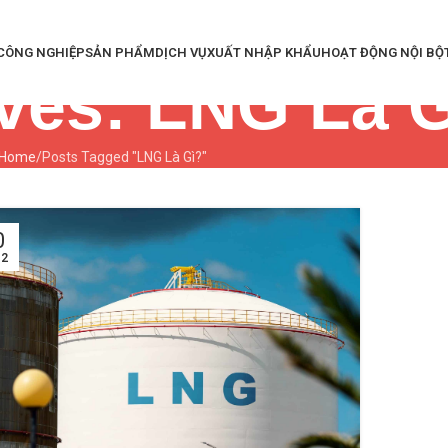
 CÔNG NGHIỆP
SẢN PHẨM
DỊCH VỤ
XUẤT NHẬP KHẨU
HOẠT ĐỘNG NỘI BỘ
ves: LNG Là 
Home
Posts Tagged "LNG Là Gì?"
0
2