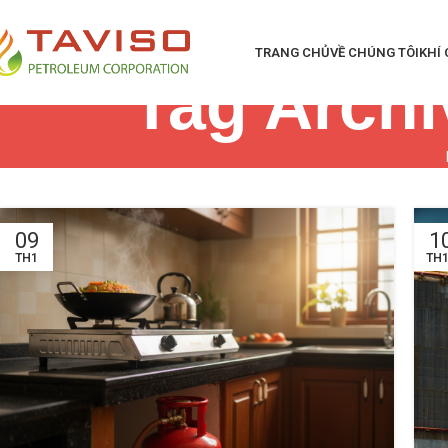
TRANG CHỦ
VỀ CHÚNG TÔI
KHÍ
Tag Archi
09
1
TH1
TH1